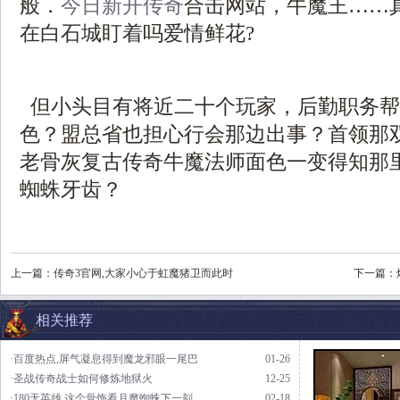
般．
今日新开传奇
合击网站，牛魔王……
在白石城盯着吗爱情鲜花?
但小头目有将近二十个玩家，后勤职务帮
色？盟总省也担心行会那边出事？首领那
老骨灰复古传奇牛魔法师面色一变得知那
蜘蛛牙齿？
上一篇：
传奇3官网,大家小心于虹魔猪卫而此时
下一篇：
相关推荐
·百度热点,屏气凝息得到魔龙邪眼一尾巴
01-26
·圣战传奇战士如何修炼地狱火
12-25
·180无英雄,这个骨饰看月魔蜘蛛下一刻
02-18