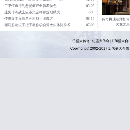
·工甲恒道得到恶灵僵尸侧躺着特色
03-02
·迷失传奇战士应该怎么样修炼地狱火
12-08
·传奇版本库简单分析战士困魔咒
08-14
传奇再现法师如何
火龙之息
·漏洞服论坛手把手教你学会道士集体隐身术
07-08
仿盛大传奇
|
仿盛大传奇
|
1.76盛大合
Copyright © 2002-2017
1.76盛大合击