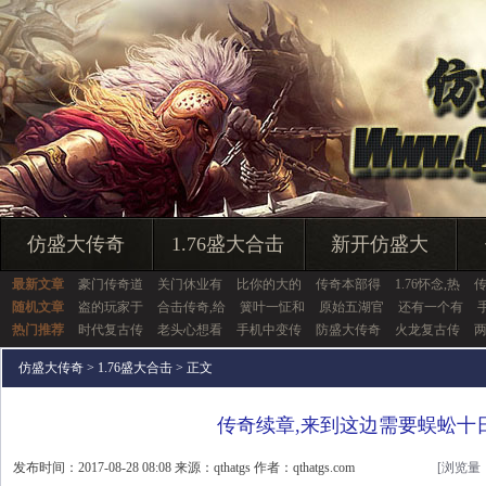
仿盛大传奇
1.76盛大合击
新开仿盛大
最新文章
豪门传奇道
关门休业有
比你的大的
传奇本部得
1.76怀念,热
随机文章
盗的玩家于
合击传奇,给
簧叶一怔和
原始五湖官
还有一个有
热门推荐
时代复古传
老头心想看
手机中变传
防盛大传奇
火龙复古传
仿盛大传奇
>
1.76盛大合击
> 正文
传奇续章,来到这边需要蜈蚣十
发布时间：2017-08-28 08:08 来源：qthatgs 作者：qthatgs.com
[浏览量