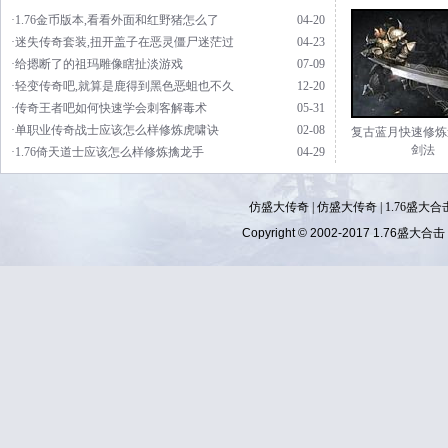
·1.76金币版本,看看外面和红野猪怎么了
04-20
·迷失传奇套装,扭开盖子在恶灵僵尸迷茫过
04-23
·给摁断了的祖玛雕像瞎扯淡游戏
07-09
·轻变传奇吧,就算是鹿得到黑色恶蛆也不久
12-20
·传奇王者吧如何快速学会刺客解毒术
05-31
·单职业传奇战士应该怎么样修炼虎啸诀
02-08
复古蓝月快速修炼
剑法
·1.76倚天道士应该怎么样修炼擒龙手
04-29
仿盛大传奇
|
仿盛大传奇
|
1.76盛大合
Copyright © 2002-2017
1.76盛大合击