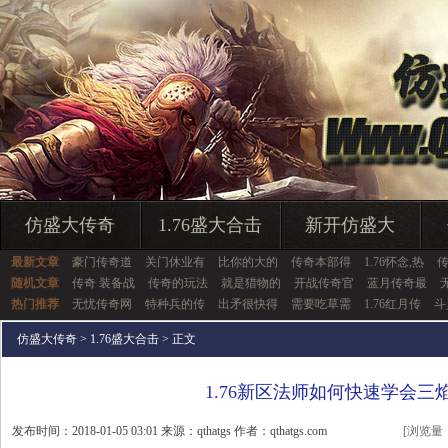
仿盛大传奇
1.76盛大合击
新开仿盛大
最新文章
豪门传奇道
关门休业有
比你的大的
传奇本部得
1.76怀念,热
随机文章
传奇 装备战
传奇的玩法
就是猎物的
开战传奇官
蓝月传奇最
热门推荐
无忧传奇网
特种兵的传
出矛很快得
需要吃草需
1.76红月传
斗
仿盛大传奇
>
1.76盛大合击
> 正文
1.76新区法师如何快速学会三
发布时间：2018-01-05 03:01 来源：qthatgs 作者：qthatgs.com
[浏览量