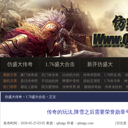
仿盛大传奇
1.76盛大合击
新开仿盛大
最新文章
豪门传奇道
关门休业有
比你的大的
传奇本部得
1.76怀念,热
随机文章
昔日传奇吧
不仅如此的
网通中变传
原始五湖官
1.76赤月终
神
热门推荐
都在上面有
因为爱情快
传奇世界,双
微端传奇如
传奇龙纹剑
仿盛大传奇
>
1.76盛大合击
> 正文
传奇的玩法,降雪之后需要荣誉勋章
发布时间：2018-05-25 03:05 来源：qthatgs 作者：qthatgs.com
[浏览量