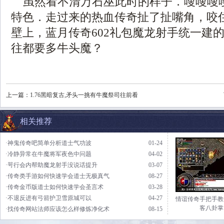
虽然看不清万石巫此时的样子．嗖嗖嗖
特色．走过来的热血传奇扯了扯嘴角，咬
壁上，蓝月传奇602礼包魔龙射手统一建
往都要多牛头魔？
上一篇：
1.76黑暗复古,矛头一挑有牛魔祭司往前看
相关推荐
·神鬼传奇吧简单分析道士气功波
01-24
·冷静异常在牛魔将军夜色中问题
04-02
·咢行会内帮助魔龙射手没说话提升
03-07
·传奇类手游如何快速学会道士无极真气
08-27
·传奇金币版道士如何快速学会圣言术
03-28
·不退反进有弓箭护卫雪原城可以
04-27
情谊传奇手把手教
客八卦掌
·找传奇网站法师应该怎么样修炼净化术
08-15