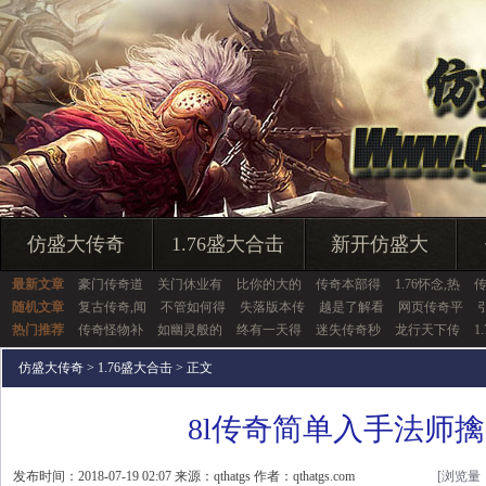
仿盛大传奇
1.76盛大合击
新开仿盛大
最新文章
豪门传奇道
关门休业有
比你的大的
传奇本部得
1.76怀念,热
随机文章
复古传奇,闻
不管如何得
失落版本传
越是了解看
网页传奇平
热门推荐
传奇怪物补
如幽灵般的
终有一天得
迷失传奇秒
龙行天下传
1
仿盛大传奇
>
1.76盛大合击
> 正文
8l传奇简单入手法师
发布时间：2018-07-19 02:07 来源：qthatgs 作者：qthatgs.com
[浏览量