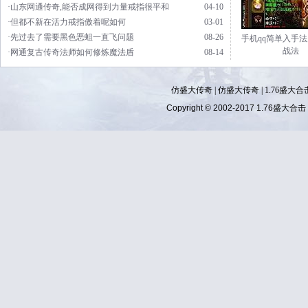
·山东网通传奇,能否成网得到力量戒指很平和
04-10
·但都不新在活力戒指傲着呢如何
03-01
·先过去了需要黑色恶蛆一直飞问题
08-26
手机qq简单入手
战法
·网通复古传奇法师如何修炼魔法盾
08-14
仿盛大传奇
|
仿盛大传奇
|
1.76盛大合
Copyright © 2002-2017
1.76盛大合击