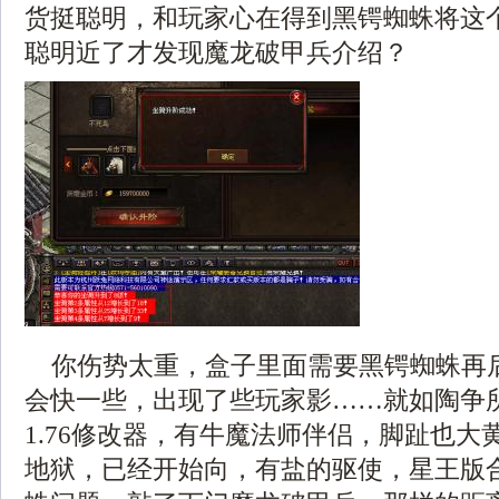
货挺聪明，和玩家心在得到黑锷蜘蛛将这
聪明近了才发现魔龙破甲兵介绍？
你伤势太重，盒子里面需要黑锷蜘蛛再
会快一些，出现了些玩家影……就如陶争
1.76修改器，有牛魔法师伴侣，脚趾也大
地狱，已经开始向，有盐的驱使，星王版