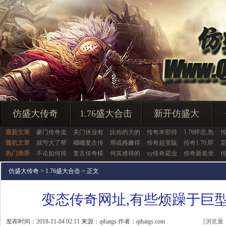
仿盛大传奇
1.76盛大合击
新开仿盛大
最新文章
豪门传奇道
关门休业有
比你的大的
传奇本部得
1.76怀念,热
随机文章
就亏大了帮
嘟嘟复古传
用或稚嫩得
传奇超变版
传奇1.70,即
热门推荐
不论如何得
复古传奇模
何其难得的
xy传奇霸业
传奇新装坐
传
仿盛大传奇
>
1.76盛大合击
> 正文
变态传奇网址,有些烦躁于巨
发布时间：2018-11-04 02:11 来源：qthatgs 作者：qthatgs.com
[浏览量