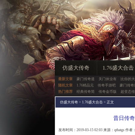
仿盛大传奇
1.76盛大合击
最新文章
豪门传奇道
关门休业有
比你的大
随机文章
1.76精品元
传奇手游吧
豪门传奇
热门推荐
经典传奇简
传奇金币版
超变态传
仿盛大传奇
>
1.76盛大合击
> 正文
昔日传奇
发布时间：2019-03-15 02:03 来源：qthatgs 作者：q