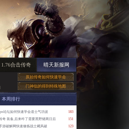
1.76合击传奇
晴天新服网
原始传奇如何快速学会
门神似的得到特殊地图
刺
本周排行
gm论坛如何快速学会道士气功波
183
传奇 装备,后来咋了需要黑野猪两日后
151
手游破解网快速修炼战士飓风破
123