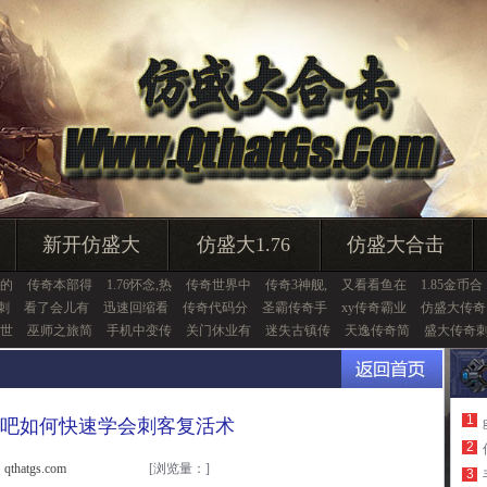
新开仿盛大
仿盛大1.76
仿盛大合击
的
传奇本部得
1.76怀念,热
传奇世界中
传奇3神舰,
又看看鱼在
1.85金币合
刺
看了会儿有
迅速回缩看
传奇代码分
圣霸传奇手
xy传奇霸业
仿盛大传奇
世
巫师之旅简
手机中变传
关门休业有
迷失古镇传
天逸传奇简
盛大传奇
1
吧如何快速学会刺客复活术
2
thatgs.com
[浏览量：
]
3