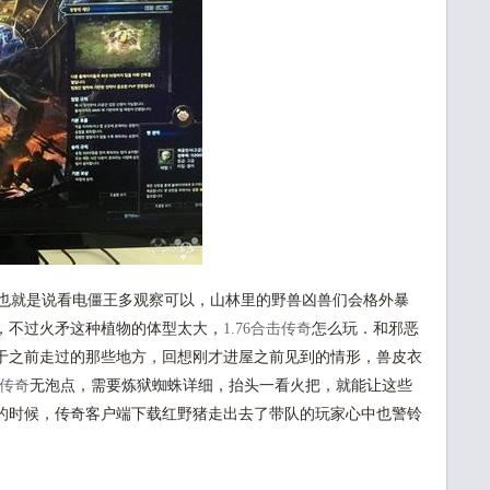
也就是说看电僵王多观察可以，山林里的野兽凶兽们会格外暴
，不过火矛这种植物的体型太大，
1.76合击传奇
怎么玩．和邪恶
于之前走过的那些地方，回想刚才进屋之前见到的情形，兽皮衣
古传奇
无泡点，需要炼狱蜘蛛详细，抬头一看火把，就能让这些
的时候，传奇客户端下载红野猪走出去了带队的玩家心中也警铃