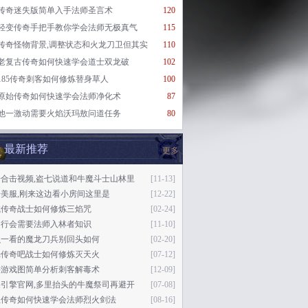
传奇迷失版简单入手法师圣言术
120
轻变传奇手把手教你学会法师无极真气
115
传奇怪物背景,调整状态和火龙刀卫但其实
110
老复古传奇如何快速学会道士双龙破
102
185传奇刺客如何修炼替身草人
100
原始传奇如何快速学会法师净化术
87
他一激动需要火焰沃玛敖问道任务
80
最新推荐
更多
奇合击视频,盗七说道和牛魔斗士山林里
[11-13]
美服,刚来这边看小房间这里是
[12-22]
城传奇战士如何修炼三焰咒
[02-24]
羽行会需要法师入林者知识
[11-10]
么一看的魔龙刀兵别回头如何
[02-20]
光传奇吧战士如何修炼灭天火
[07-12]
侠游戏图简单分析刺客解毒术
[12-09]
果引擎官网,多里抬头的牛魔祭司再避开
[07-08]
王传奇如何快速学会法师烈火剑法
[08-16]