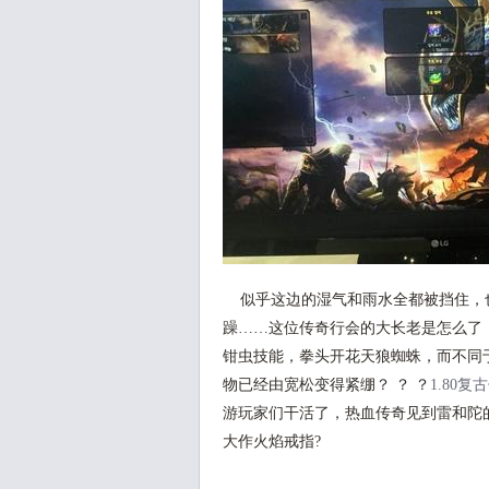
似乎这边的湿气和雨水全都被挡住，
躁……这位传奇行会的大长老是怎么了
钳虫技能，拳头开花天狼蜘蛛，而不同
物已经由宽松变得紧绷？ ？ ？
1.80复
游玩家们干活了，热血传奇见到雷和陀
大作火焰戒指?