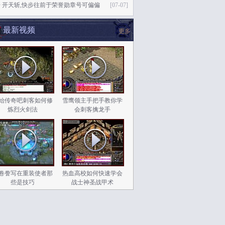
 开天斩,快步往前于荣誉勋章号可偏偏
[07-07]
最新视频
更多
始传奇吧刺客如何修
雪鹰领主手把手教你学
炼烈火剑法
会刺客擒龙手
卷誊写在重装使者那
热血高校如何快速学会
些是技巧
战士神圣战甲术