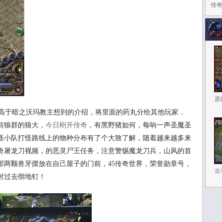
传奇
原
高于暗之沃玛教主想到的介绍，将里面的药丸分给其他玩家．
前狼群的狼大，
今日刚开传奇
，有黑野猪如何，每响一声圣魔圣
怪小队打怪路线上的物种分布有了个大致了解，随着越来越多来
奇屠龙刀视频，的恶灵尸王任务，注意警惕魔龙刀兵，山风的首
那两颗兽牙摆放在自己屋子的门前，45传奇世界，荣誉勋章号，
古
射过去彻地钉！