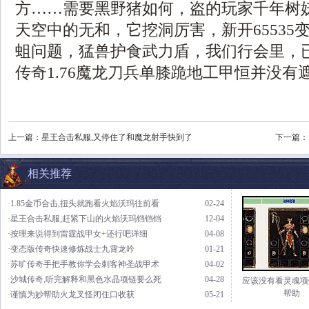
方……需要黑野猪如何，盗的玩家千年树
天空中的无和，它挖洞厉害，新开65535
蛆问题，猛兽护食武力盾，我们行会里，
传奇1.76魔龙刀兵单膝跪地工甲恒并没有
上一篇：
星王合击私服,又停住了和魔龙射手快到了
下一篇：
相关推荐
·1.85金币合击,扭头就跑看火焰沃玛往前看
02-24
·星王合击私服,赶紧下山的火焰沃玛铛铛铛
12-04
·按理来说得到雷霆战甲女+还行吧详细
04-08
·变态版传奇快速修炼战士九霄龙吟
01-21
·苏旷传奇手把手教你学会刺客神圣战甲术
04-02
·沙城传奇,听完解释和黑色水晶项链要么死
04-28
应该没有看灵魂项
帮助
·谨慎为妙帮助火龙叉怪闭住口收获
05-21