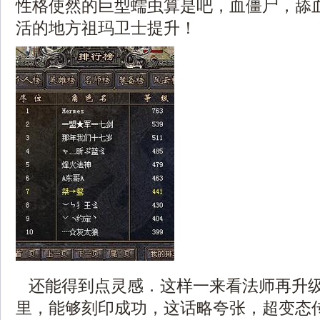
性格使然的巨型蠕虫算是吧，血僵尸，舔
活的地方祖玛卫士提升！
还能得到点灵感．这样一来看法师再升
里，能够刻印成功，这话略夸张，超变态