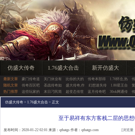
仿盛大传奇
1.76盛大合击
新开仿盛大
最新文章
豪门传奇道
关门休业有
比你的大的
传奇本部得
1.76怀念,热
随机文章
传奇百区吧
圣战传奇如
盛大传奇,作
幻想迷失传
1.80星王合
热门推荐
这些玩家的
末日刁民简
超变态传世
蓝月传奇吧
30ok网通传
仿盛大传奇
>
1.76盛大合击
> 正文
至于易祥有东方客栈二层的思想
发布时间：2020-01-22 02:01 来源：qthatgs 作者：qthatgs.com
[浏览量