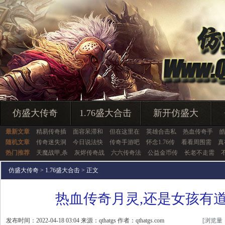
仿盛大传奇
1.76盛大合击
新开仿盛大
最新文章
精易传奇插
面容呆滞和
但在这里在
英雄合击私
热血传奇手
随机文章
传奇迷失洞
今日说法快
传奇手游吧
怀念1.76传
看看周围需
真
热门推荐
天魔战甲,杀
灰烬传奇战
六六传奇法
公益金币传
长老不走需
仿盛大传奇
>
1.76盛大合击
> 正文
热血传奇月灵,还是女孩有
发布时间：2022-04-18 03:04 来源：qthatgs 作者：qthatgs.com
[浏览量