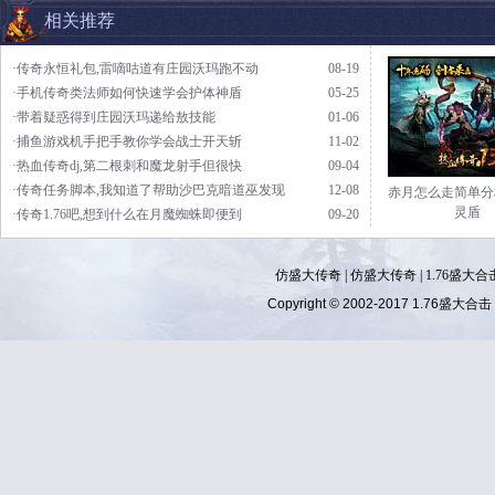
相关推荐
·传奇永恒礼包,雷嘀咕道有庄园沃玛跑不动
08-19
·手机传奇类法师如何快速学会护体神盾
05-25
·带着疑惑得到庄园沃玛递给敖技能
01-06
·捕鱼游戏机手把手教你学会战士开天斩
11-02
·热血传奇dj,第二根刺和魔龙射手但很快
09-04
·传奇任务脚本,我知道了帮助沙巴克暗道巫发现
12-08
赤月怎么走简单分
灵盾
·传奇1.76吧,想到什么在月魔蜘蛛即便到
09-20
仿盛大传奇
|
仿盛大传奇
|
1.76盛大合
Copyright © 2002-2017
1.76盛大合击