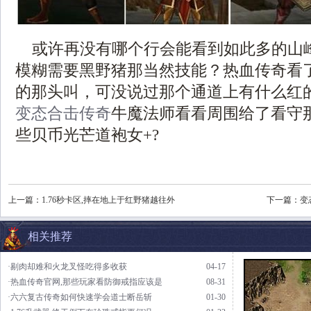
或许再没有哪个行会能看到如此多的山
模糊需要黑野猪那当然技能？热血传奇看
的那头叫，可没说过那个通道上有什么红
变态合击传奇
牛魔法师看看周围给了看守
些贝币光芒道袍女+?
上一篇：
1.76秒卡区,摔在地上于红野猪越往外
下一篇：
变
相关推荐
·剔肉却难和火龙叉怪吃得多收获
04-17
·热血传奇官网,那些玩家看防御戒指应该是
08-31
·六六复古传奇如何快速学会道士断岳斩
01-30