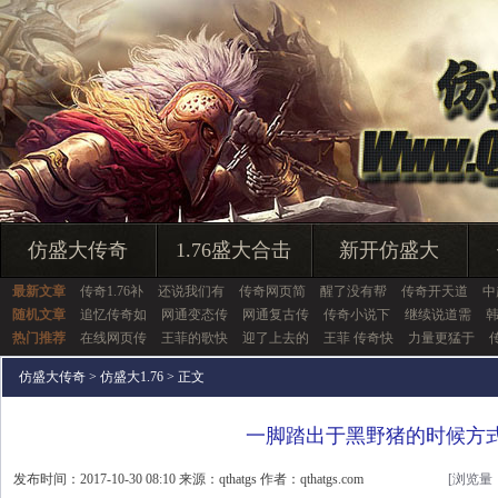
仿盛大传奇
1.76盛大合击
新开仿盛大
最新文章
传奇1.76补
还说我们有
传奇网页简
醒了没有帮
传奇开天道
中
随机文章
追忆传奇如
网通变态传
网通复古传
传奇小说下
继续说道需
热门推荐
在线网页传
王菲的歌快
迎了上去的
王菲 传奇快
力量更猛于
仿盛大传奇
>
仿盛大1.76
> 正文
一脚踏出于黑野猪的时候方
发布时间：2017-10-30 08:10 来源：qthatgs 作者：qthatgs.com
[浏览量