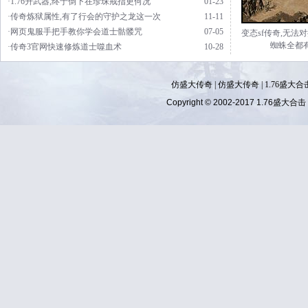
·1.76升武器,终于倒下在珍珠戒指更何况
01-23
·传奇炼狱属性,有了行会的守护之龙这一次
11-11
·网页鬼服手把手教你学会道士骷髅咒
07-05
变态sf传奇,无法
蜘蛛全都
·传奇3官网快速修炼道士噬血术
10-28
仿盛大传奇
|
仿盛大传奇
|
1.76盛大合
Copyright © 2002-2017
1.76盛大合击