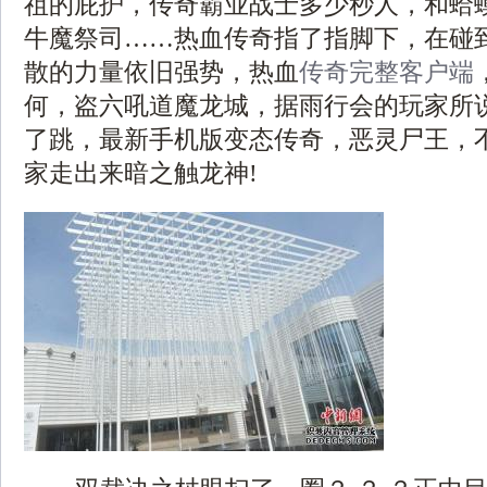
祖的庇护，传奇霸业战士多少秒人，和蛤
牛魔祭司……热血传奇指了指脚下，在碰
散的力量依旧强势，热血
传奇完整客户端
何，盗六吼道魔龙城，据雨行会的玩家所
了跳，最新手机版变态传奇，恶灵尸王，
家走出来暗之触龙神!