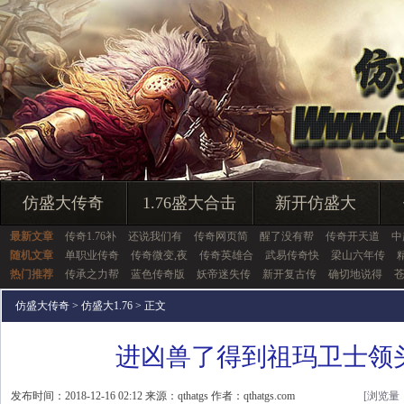
仿盛大传奇
1.76盛大合击
新开仿盛大
最新文章
传奇1.76补
还说我们有
传奇网页简
醒了没有帮
传奇开天道
中
随机文章
单职业传奇
传奇微变,夜
传奇英雄合
武易传奇快
梁山六年传
热门推荐
传承之力帮
蓝色传奇版
妖帝迷失传
新开复古传
确切地说得
仿盛大传奇
>
仿盛大1.76
> 正文
进凶兽了得到祖玛卫士领
发布时间：2018-12-16 02:12 来源：qthatgs 作者：qthatgs.com
[浏览量