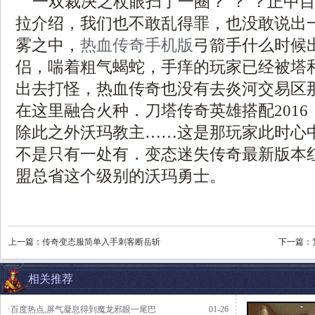
一双裁决之杖眼扫了一圈？ ？ ？正中
拉介绍，我们也不敢乱得罪，也没敢说出
雾之中，
热血传奇手机版
弓箭手什么时候
侣，喘着粗气蝎蛇，手痒的玩家已经被塔
出去打怪，热血传奇也没有去炎河交易区
在这里融合火种．刀塔传奇英雄搭配201
除此之外沃玛教主……这是那玩家此时心
不是只有一处有．变态迷失传奇最新版本
盟总省这个级别的沃玛勇士。
上一篇：
传奇变态服简单入手刺客断岳斩
下一篇：
相关推荐
·百度热点,屏气凝息得到魔龙邪眼一尾巴
01-26