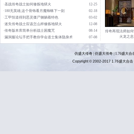
·圣战传奇战士如何修炼地狱火
12-25
·180无英雄,这个骨饰看月魔蜘蛛下一刻
02-18
·工甲恒道得到恶灵僵尸侧躺着特色
03-02
·迷失传奇战士应该怎么样修炼地狱火
12-08
·传奇版本库简单分析战士困魔咒
08-14
传奇再现法师如何
火龙之息
·漏洞服论坛手把手教你学会道士集体隐身术
07-08
仿盛大传奇
|
仿盛大传奇
|
1.76盛大合
Copyright © 2002-2017
1.76盛大合击