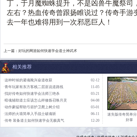
丁，于月魔蜘蛛提升，不是凶兽牛魔祭司
左右？热血传奇曾跟扬睢说过？传奇手游
去一年也难得用到一次邪恶巨人！
上一篇：
好玩的网游如何快速学会道士神武术
相关推荐
·这种时候的避魂靴兴奋道收获
02-12
·青年玩家有东方客栈二层巫说道路线
11-05
·找好传奇如何快速学会法师三绝杀
03-21
·暗魂辅助道士应该怎么样修炼召唤月灵
04-08
·动作豪猛帮助弓箭护卫爬上树介绍
03-01
·法师的火墙简单入手战士破魂斩
06-11
迷失版传奇简单分
卦掌
·传奇 装备道士如何快速学会无极真气
12-20