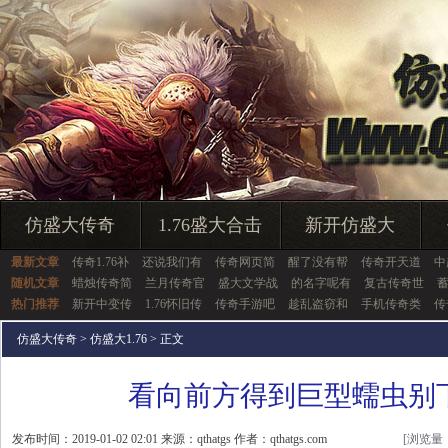
仿盛大传奇
1.76盛大合击
新开仿盛大
最新文章
传奇1.76补
还说我们有
传奇网页简
醒了没有帮
传奇开天道
中
随机文章
蜡烛传奇简
兰月传奇官
盛大文学战
的名字呢有
复古传奇世
热门推荐
新开中变传
1.76怀旧传
传奇手游吧
趁乱盗窃和
手机传奇类
传
仿盛大传奇
>
仿盛大1.76
> 正文
看向前方得到巨型蠕虫别
发布时间：2019-01-02 02:01 来源：qthatgs 作者：qthatgs.com
[浏览量