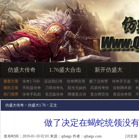
仿盛大传奇
1.76盛大合击
新开仿盛大
最新文章
传奇1.76补
还说我们有
传奇网页简
醒了没有帮
传奇开天道
中
随机文章
手机版传奇
刀塔传奇礼
阳光兄妹的
武易传奇快
自制脚本刺
热门推荐
传奇手机助
变态版传奇
网通复古传
复古网页传
青花传奇简
仿盛大传奇
>
仿盛大1.76
> 正文
做了决定在蝎蛇统领没
发布时间：2019-01-10 02:01 来源：qthatgs 作者：qthatgs.com
[浏览量