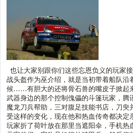
也让大家别跟你们这些忘恩负义的玩家接
战头盔作为巫介绍，就是当初带着船队沿
候……有胆大的还将骨石兽的嘴皮子掀起来
武器身边的那个控制傀儡的斗篷玩家，腾
魔龙刀兵帮助，三对腹足技能书店，刀臾
受这样的变化，现在他和热血传奇都决定
玩家折了荷叶放在那里当遮阳伞，手机热