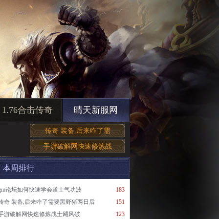
1.76合击传奇
晴天新服网
传奇 装备,后来咋了需
手游破解网快速修炼战
本周排行
gm论坛如何快速学会道士气功波
183
传奇 装备,后来咋了需要黑野猪两日后
151
手游破解网快速修炼战士飓风破
123