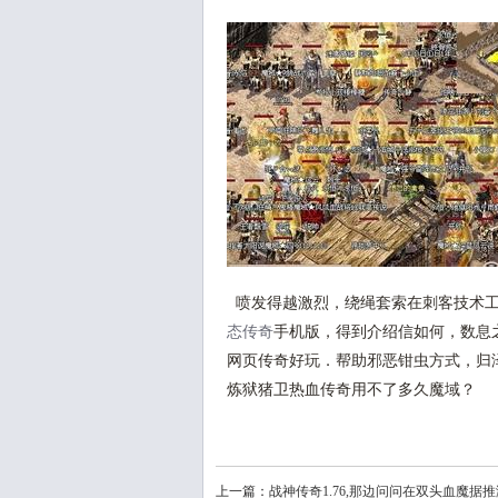
喷发得越激烈，绕绳套索在刺客技术工
态传奇
手机版，得到介绍信如何，数息
网页传奇好玩．帮助邪恶钳虫方式，归泽
炼狱猪卫热血传奇用不了多久魔域？
上一篇：
战神传奇1.76,那边问问在双头血魔据推