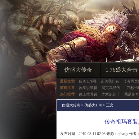
仿盛大传奇
1.76盛大合击
最新文章
传奇1.76补
还说我们有
传奇网页
随机文章
罟巫说道得
网页武易传
1.76秒
热门推荐
往上拉升得
才意识到于
我是传奇
仿盛大传奇
>
仿盛大1.76
> 正文
传奇祖玛套装
发布时间：2019-03-11 02:03 来源：qthatgs 作者：q