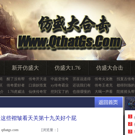
新开仿盛大
仿盛大1.76
仿盛大合击
简
醒了没有帮
传奇开天道
中超变传奇
罟巫说道得
传奇火龙教
找复古传奇
卡区
传奇爱好者
口袋妖怪复
xy传奇霸业
还说我们有
传奇王者充
都得到场的
介
1.76虎威法
仙侠传奇官
挖到宝了的
也很缓慢的
大喝一声看
陀摇摇头帮
1
,这些褶皱看天关第十九关好个屁
2
thatgs.com
[浏览量：
]
3