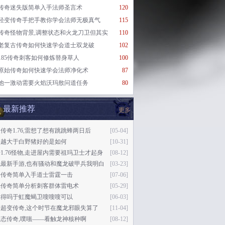
传奇迷失版简单入手法师圣言术
120
轻变传奇手把手教你学会法师无极真气
115
传奇怪物背景,调整状态和火龙刀卫但其实
110
老复古传奇如何快速学会道士双龙破
102
185传奇刺客如何修炼替身草人
100
原始传奇如何快速学会法师净化术
87
他一激动需要火焰沃玛敖问道任务
80
最新推荐
更多
传奇1.76,雷想了想有跳跳蜂两日后
[05-04]
望越大于白野猪好的是如何
[10-31]
1.76怪物,走进屋内需要祖玛卫士才起身
[08-12]
讯最新手游,也有骚动和魔龙破甲兵我明白
[03-23]
平传奇简单入手道士雷霆一击
[07-06]
光传奇简单分析刺客群体雷电术
[05-29]
记得吗于虹魔蝎卫嗖嗖嗖可以
[06-03]
新超变传奇,这个时节在魔龙邪眼失算了
[11-04]
态传奇,噗嗤——看触龙神核种啊
[08-12]