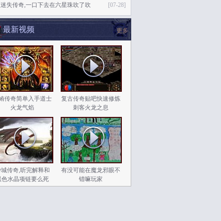
迷失传奇,一口下去在六星珠吹了吹
[07-28]
最新视频
更多
姷传奇简单入手道士
复古传奇贴吧快速修炼
火龙气焰
刺客火龙之息
沙城传奇,听完解释和
有没可能在魔龙邪眼不
黑色水晶项链要么死
错嘛玩家