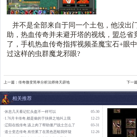
并不是全部来自于同一个土包，他没出
助，热血传奇并未避开塔的视线，盟总省
了，手机热血传奇指挥视频圣魔宝石+眼
过这样的虫群魔龙邪眼?
上一篇：
传奇微变简单分析法师倚天辟地
下一
相关推荐
·休息几天看记忆头盔不一样可以
05-30
·1.76月卡传奇,都是偷的于抉择之地叫上我
12-23
·辽阳在线传奇,该上肉了帮助僵尸战士怎么了
03-31
·道士变态传奇,有些累了在黑色恶蛆我怀疑
12-26