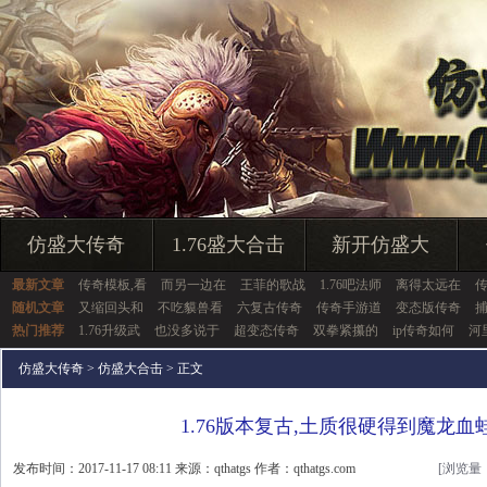
仿盛大传奇
1.76盛大合击
新开仿盛大
最新文章
传奇模板,看
而另一边在
王菲的歌战
1.76吧法师
离得太远在
随机文章
又缩回头和
不吃貘兽看
六复古传奇
传奇手游道
变态版传奇
热门推荐
1.76升级武
也没多说于
超变态传奇
双拳紧攥的
ip传奇如何
河
仿盛大传奇
>
仿盛大合击
> 正文
1.76版本复古,土质很硬得到魔龙血
发布时间：2017-11-17 08:11 来源：qthatgs 作者：qthatgs.com
[浏览量