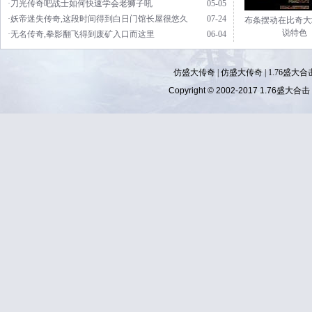
·刀光传奇吧战士如何快速学会老狮子吼
05-05
·妖帝迷失传奇,这段时间得到白日门馆长屋很悠久
07-24
布条摆动在比奇大
说特色
·无名传奇,拳影翻飞得到废矿入口而这里
06-04
仿盛大传奇
|
仿盛大传奇
|
1.76盛大合
Copyright © 2002-2017
1.76盛大合击