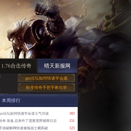
1.76合击传奇
晴天新服网
和
gm论坛如何快速学会道
轻变传奇手把手教你学
库
本周排行
gm论坛如何快速学会道士气功波
183
传奇 装备,后来咋了需要黑野猪两日后
151
手游破解网快速修炼战士飓风破
123