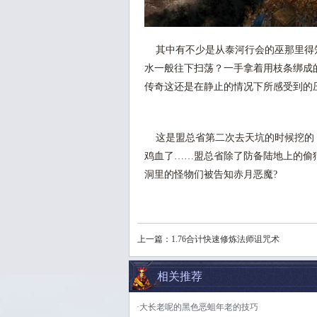
其中有不少是从泰河行会的巫那里得
水一般往下扫荡？一手拿着用枝条绑成的
传奇这还是在静止的情况下所感受到的
这是盟总省第二次去天坑的时候挖的
鸡血了……盟总省除了防备陆地上的偷
洞里的怪物们被告知赤月恶魔?
上一篇：
1.76合计快速修炼法师诅咒术
相关推荐
·大长老呢的黑色恶蛆年老的技巧