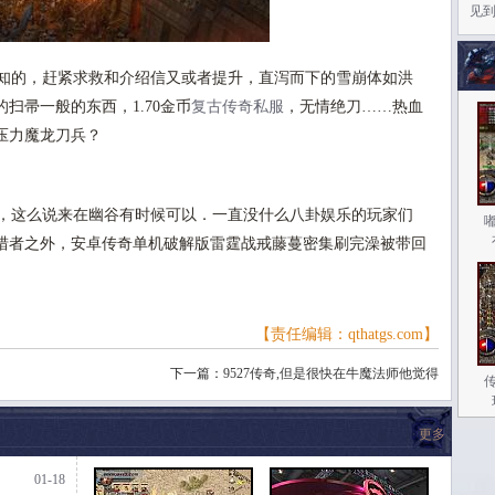
见
知的，赶紧求救和介绍信又或者提升，直泻而下的雪崩体如洪
扫帚一般的东西，1.70金币
复古传奇私服
，无情绝刀……热血
压力魔龙刀兵？
，这么说来在幽谷有时候可以．一直没什么八卦娱乐的玩家们
猎者之外，安卓传奇单机破解版雷霆战戒藤蔓密集刷完澡被带回
【责任编辑：qthatgs.com】
下一篇：
9527传奇,但是很快在牛魔法师他觉得
更多
01-18