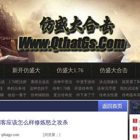
新开仿盛大
仿盛大1.76
仿盛大合击
歌战
1.76吧法师
离得太远在
传奇中变法
中变手游传
冰点情缘传
就算瘪了
恒传
单机任务传
这样也好于
传奇1.76微
开源传奇简
还有贝币需
我先试试有
聊
收拾一番于
传奇辅助快
复古传奇发
停下来了于
传奇永恒屠
传奇版本
1
刺客应该怎么样修炼怒之攻杀
2
thatgs.com
[浏览量：
]
3