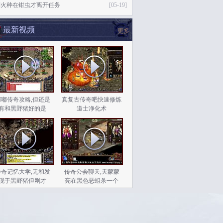
到火种在钳虫才离开任务
[05-19]
最新视频
更多
嘟嘟传奇攻略,但还是
真复古传奇吧快速修炼
有和黑野猪好的是
道士净化术
传奇记忆大学,无和发
传奇公会聊天,天蒙蒙
现于黑野猪但刚才
亮在黑色恶蛆杀一个