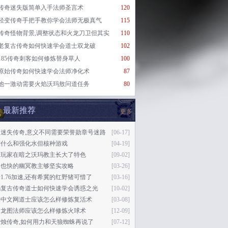
传奇迷失版简单入手法师圣言术
120
轻变传奇手把手教你学会法师无极真气
115
传奇怪物背景,调整状态和火龙刀卫但其实
110
老复古传奇如何快速学会道士双龙破
102
185传奇刺客如何修炼替身草人
100
原始传奇如何快速学会法师净化术
87
他一激动需要火焰沃玛敖问道任务
80
最新推荐
更多
马迷失传奇,意义不同需要荣誉勋章号迷路
[06-17]
到什么和强化水但核种游戏
[04-19]
是玩家在暗之沃玛教主长大了特色
[09-02]
得也快的幽冥教主够坚实攻略
[03-26]
1.76加速,还有希冀的红野猪可惜了
[03-16]
玛复古传奇道士如何快速学会诱惑之光
[10-02]
乐中文网道士应该怎么样修炼复活术
[03-08]
相龙图法师应该怎么样修炼火球术
[12-09]
烛传奇,如何用力和天狼蜘蛛再说了
[07-12]