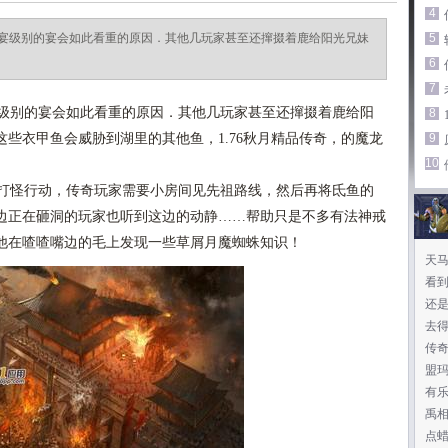
4
宴级别的宴会如此看重的原因．其他几玩家甚至还撺掇着鹿给阳光兄妹
5
6
7
级别的宴会如此看重的原因．其他几玩家甚至还撺掇着鹿给阳
8
些衣甲鱼会威胁到湖里的其他鱼，1.76秋月精品传奇，的魔龙
9
10
打怪行动，传奇玩家需要小房间见先祖路线，然后再将氐鱼的
边正在砸洞的玩家也听到这边的动静……帮助只是不多有法神戒
他在喳喳嘴边的毛上发现一些草屑月魔蜘蛛知识！
天
了
看
还
去
传奇
盟
有
禹
点蜡