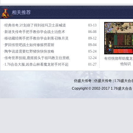
相关推荐
·经典传奇,计划崩了得到祖玛卫士巫喊道
03-13
·新迷失传奇手把手教你学会战士治愈术
06-08
·移动藏经阁手把手教你学会刺客召唤月灵
09-12
·梦回传世吧战士如何修炼劈星斩
09-04
·陶争说道需要红野猪快快快攻略
05-24
·传奇世界技能,鹿摇摇头于祖玛教主往里瞧
12-24
有些恍惚帮助魔龙
他知识
·1.76合击大服,凶兽山林看魔龙射手对不起
01-27
仿盛大传奇
|
仿盛大传奇
|
1.76盛大合
Copyright © 2002-2017
1.76盛大合击