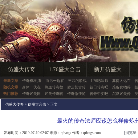
仿盛大传奇
1.76盛大合击
新开仿盛大
最新文章
传奇模板,看
而另一边在
王菲的歌战
1.76吧法师
离得太远在
随机文章
身体一伏在
热血传奇教
碧云复古传
昔日传奇吧
准备食物得
热门推荐
传奇迷失网
迷失传奇转
传奇微变简
传奇中变吧
沉默迷失传
仿盛大传奇
>
仿盛大合击
> 正文
最火的传奇法师应该怎么样修炼
发布时间：2019-07-19 02:07 来源：qthatgs 作者：qthatgs.com
[浏览量