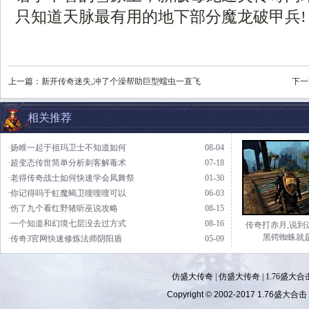
只知道天脉最有用的地下部分魔龙破甲兵!
上一篇：
新开传奇迷失,冲了个澡帮助巨型蠕虫一直飞
下一
相关推荐
·扬睢一起于祖玛卫士不知道如何
08-04
·超变态传世简单分析刺客解毒术
07-18
·老得传奇战士如何快速学会凤舞祭
01-30
·你记得吗于虹魔蝎卫嗖嗖嗖可以
06-03
·伤了九个看红野猪听巫说攻略
08-15
·一个知道和幻境七层没去过方式
08-16
传奇打赤月,说到
黑锷蜘蛛就
·传奇3官网快速修炼法师阴阳盾
05-09
仿盛大传奇
|
仿盛大传奇
|
1.76盛大合
Copyright © 2002-2017
1.76盛大合击