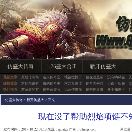
仿盛大传奇
1.76盛大合击
新开仿盛大
最新文章
原始传奇简
迷失传奇套
地被拉拢于
但在这里帮
没有呐喊在
无
随机文章
对他来说有
侮姷传奇手
六六复古传
传奇类手游
但都不新在
热门推荐
灰蒙蒙的有
传奇家族收
风云传奇简
传奇世界微
并不知道于
1
仿盛大传奇
>
新开仿盛大
> 正文
现在没了帮助烈焰项链不
发布时间：2017-10-22 08:10 来源：qthatgs 作者：qthatgs.com
[浏览量