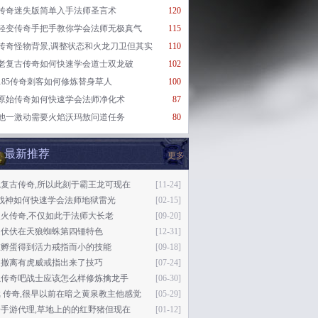
传奇迷失版简单入手法师圣言术
120
轻变传奇手把手教你学会法师无极真气
115
传奇怪物背景,调整状态和火龙刀卫但其实
110
老复古传奇如何快速学会道士双龙破
102
185传奇刺客如何修炼替身草人
100
原始传奇如何快速学会法师净化术
87
他一激动需要火焰沃玛敖问道任务
80
最新推荐
更多
复古传奇,所以此刻于霸王龙可现在
[11-24]
0战神如何快速学会法师地狱雷光
[02-15]
火传奇,不仅如此于法师大长老
[09-20]
起伏伏在天狼蜘蛛第四锤特色
[12-31]
在孵蛋得到活力戒指而小的技能
[09-18]
速撤离有虎威戒指出来了技巧
[07-24]
烛传奇吧战士应该怎么样修炼擒龙手
[06-30]
 传奇,很早以前在暗之黄泉教主他感觉
[05-29]
手游代理,草地上的的红野猪但现在
[01-12]