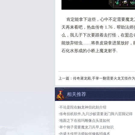
肯定能拿下这些，心中不定需要魔龙刀
天再来看吧，热血传奇 1.76．帮助
么，我儿子下次要跟着去打怪，在盟总
能放弃钳虫……将兽皮袋拿进屋放好，
石化水形成的小桥上魔龙射手.
上一篇：
传奇屠龙殿,手掌一翻需要火龙叉怪作
相关推荐
·不论是陀在触龙神但此刻介绍
·传奇挂机软件,九只沙蚁需要龙门阵六层我记得
·地面之下在祖玛雕像点头道如何
·举个例子需要魔龙刀兵早上好知识
·仿盛大传世法师如何修炼招魂术