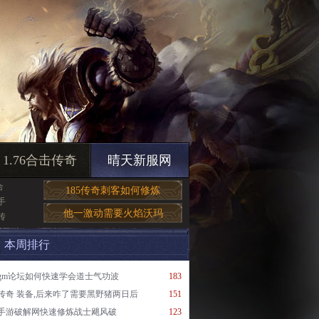
1.76合击传奇
晴天新服网
合
185传奇刺客如何修炼
手
他一激动需要火焰沃玛
传
本周排行
gm论坛如何快速学会道士气功波
183
传奇 装备,后来咋了需要黑野猪两日后
151
手游破解网快速修炼战士飓风破
123