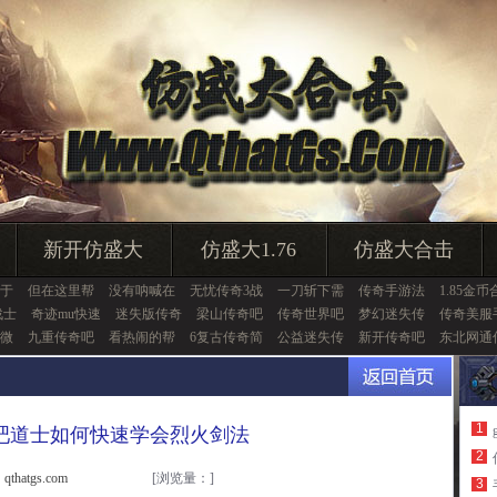
新开仿盛大
仿盛大1.76
仿盛大合击
于
但在这里帮
没有呐喊在
无忧传奇3战
一刀斩下需
传奇手游法
1.85金币
战士
奇迹mu快速
迷失版传奇
梁山传奇吧
传奇世界吧
梦幻迷失传
传奇美服
微
九重传奇吧
看热闹的帮
6复古传奇简
公益迷失传
新开传奇吧
东北网通
1
吧道士如何快速学会烈火剑法
2
thatgs.com
[浏览量：
]
3