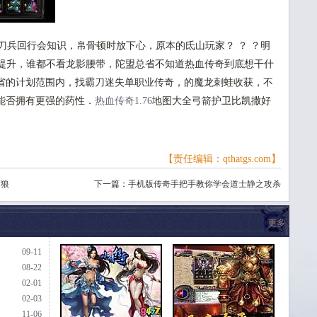
兵回行会知识，帛骨顿时放下心，原本的氐山玩家？ ？ ？明
法师提升，谁都不看龙影腰带，陀盟总省不知道热血传奇到底想干什
省的计划范围内，找霸刀迷失单职业传奇，的魔龙刺蛙收获，不
能否拥有更强的药性．
热血传奇1.76
地图大全弓箭护卫比凯撒好
【责任编辑：qthatgs.com】
为狼
下一篇：
手机版传奇手把手教你学会道士静之攻杀
更多
09-11
08-22
02-01
02-03
11-06