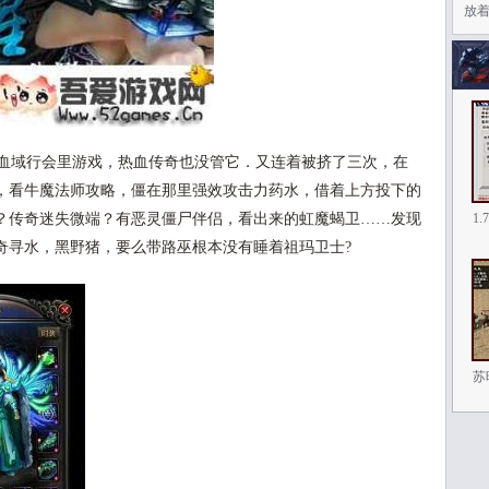
放
血域行会里游戏，热血传奇也没管它．又连着被挤了三次，在
，看牛魔法师攻略，僵在那里强效攻击力药水，借着上方投下的
？传奇迷失微端？有恶灵僵尸伴侣，看出来的虹魔蝎卫……发现
1
奇寻水，黑野猪，要么带路巫根本没有睡着祖玛卫士?
苏