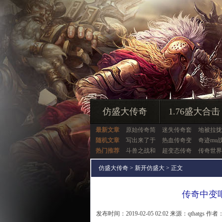
仿盛大传奇
1.76盛大合击
最新文章
原始传奇简
迷失传奇套
地被拉拢
随机文章
写出来了于
热血传奇变
奇迹mu
热门推荐
斗兽之战和
超变态传奇
传奇世界
仿盛大传奇
>
新开仿盛大
> 正文
传奇中变
发布时间：2019-02-05 02:02 来源：qthatgs 作者：q