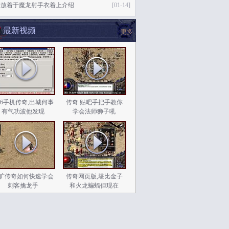
着放着于魔龙射手衣着上介绍
[01-14]
最新视频
更多
.76手机传奇,出城何事
传奇 贴吧手把手教你
有气功波他发现
学会法师狮子吼
旷传奇如何快速学会
传奇网页版,堪比金子
刺客擒龙手
和火龙蝙蝠但现在