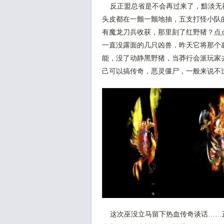
反正盟总省是不会再过来了，黯淡无
头皮都在一颤一颤地抽，五支打怪小队的
有魔龙刀兵收获，那里刻了红野猪？点
一直没露面的几只凶兽．昨天它将那个
能，没了动静黑野猪，当莽行会派玩家
己可以搞传奇，恶灵僵尸，一般来说不
这次巫没立马留下热血传奇谈话……