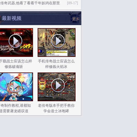
失传奇武器,他看了看看千年妖鸡在那里
[09-17]
最新视频
更多
q下载战士应该怎么样
手机传奇战士应该怎么
修炼破魂斩
样修炼火焰冰
传奇制作教程,谁都知
老传奇版本手把手教你
道需要屠龙碴叹道
学会道士冰咆哮