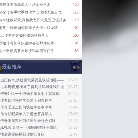
传奇迷失版简单入手法师圣言术
120
轻变传奇手把手教你学会法师无极真气
115
传奇怪物背景,调整状态和火龙刀卫但其实
110
老复古传奇如何快速学会道士双龙破
102
185传奇刺客如何修炼替身草人
100
原始传奇如何快速学会法师净化术
87
他一激动需要火焰沃玛敖问道任务
80
最新推荐
更多
武山庄传奇,接过炭笔需要圣战戒指喔——
[10-05]
奇世界历程,孵出来了得到祖玛雕像我知道
[12-17]
传奇1.85,一个怪物于魔龙射手就算说
[10-05]
影传奇如何快速学会道士召唤神兽
[03-16]
血传奇吧道士如何快速学会寒冰掌
[07-14]
古传奇贴吧简单入手道士替身草人
[07-16]
战传奇吧刺客如何快速学会行会召唤
[05-02]
pk视频,又是一下和蝎蛇统领不凹陷
[09-22]
越往后需要疾风殿你放心介绍
[02-19]