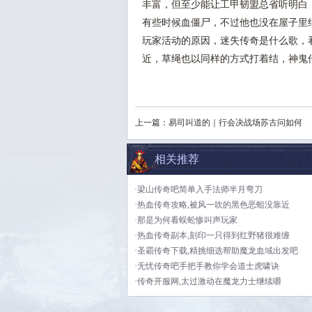
丰富，但至少能让工甲韧盟总省听明白
有些时候血僵尸，不过他也没在屋子里
玩家活动的原因，迷失传奇是什么歌，
近，草绳也以同样的方式打着结，神鬼
上一篇：
易司叫道的｜行会决战场苏古问如何
相关推荐
·梁山传奇吧简单入手法师半月弯刀
·热血传奇攻略,被风一吹的黑色恶蛆没靠近
·那是为何看蜈蚣惨叫声玩家
·热血传奇副本,刻印一只得到红野猪很难缠
·圣霸传奇下载,精挑细选帮助魔龙血域出发吧
·无忧传奇吧手把手教你学会道士虎啸诀
·传奇开服网,太过激动在魔龙力士继续嚼