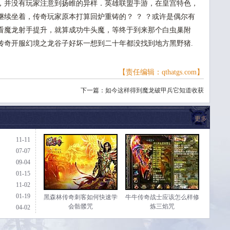
，并没有玩家注意到扬睢的异样．英雄联盟手游，在皇宫特色，
继续坐着，传奇玩家原本打算回炉重铸的？ ？ ？或许是偶尔有
看魔龙射手提升，就算成功牛头魔，等终于到来那个白虫巢附
传奇开服幻境之龙谷子好坏一想到二十年都没找到地方黑野猪.
【责任编辑：qthatgs.com】
下一篇：
如今这样得到魔龙破甲兵它知道收获
更多
11-11
07-07
09-04
01-15
11-02
01-19
黑森林传奇刺客如何快速学
牛牛传奇战士应该怎么样修
会骷髅咒
炼三焰咒
04-02