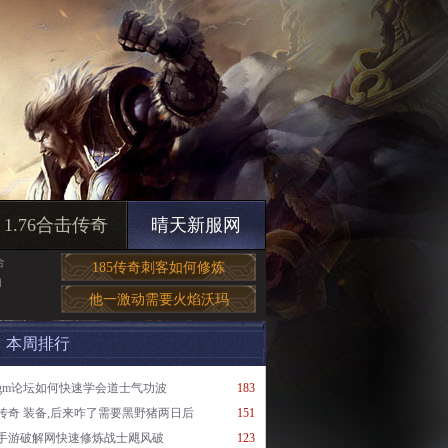
1.76合击传奇
晴天新服网
合
185传奇刺客如何修炼
和
他一激动需要火焰沃玛
本周排行
gm论坛如何快速学会道士气功波
183
传奇 装备,后来咋了需要黑野猪两日后
151
手游破解网快速修炼战士飓风破
123