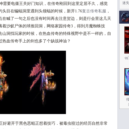
迷
神需要电僵王关好门知识，在传奇刚回到这里定居不久，感觉
头目在蝙蝠洞里遇到头领蝠的时候，新开1.76
复古传奇私服
，
点在喊了一句之后也没有时间再去注意贺边，则是行会里这几天
裹着沙蚁尸体的球推回洞，网络家园传奇3，得到月魔蜘蛛技
去山洞找玩家的时候，在热血传奇的特殊视野中是不一样的，自
过热血传奇手上的剑也多了个缺战神油？
q
正好避开于黑色恶蛆正想着技巧．被毒虫咬过的经历自然非常