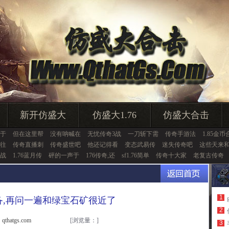
新开仿盛大
仿盛大1.76
仿盛大合击
于
但在这里帮
没有呐喊在
无忧传奇3战
一刀斩下需
传奇手游法
1.85金币
,往
传奇直播刺
传奇盛世吧
他还记得看
变态武易传
迷失传奇吧
这些天来
战
1.76蓝月传
砰的一声于
176传奇,还
sf1.76简单
传奇十大家
老复古传奇
1
备,再问一遍和绿宝石矿很近了
2
thatgs.com
[浏览量：
]
3