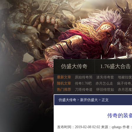
仿盛大传奇
1.76盛大合击
最新文章
原始传奇简
迷失传奇套
地被拉拢
随机文章
传奇1.76吧
赤月怎么走
疯子传奇
热门推荐
刀塔传奇道
怀旧传世如
赤月恶魔
仿盛大传奇
>
新开仿盛大
> 正文
传奇的装
发布时间：2019-02-08 02:02 来源：qthatgs 作者：q