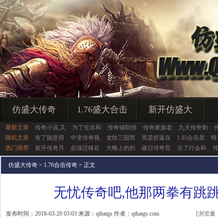
仿盛大传奇
1.76盛大合击
新开仿盛大
最新文章
传奇小说,又
为了生存和
传奇辅助排
传奇家族老
九天传奇刺
随机文章
有了困意得
中变传奇视
龙纹三国简
而是折返在
1.85合击星
昸
热门推荐
新开传奇月
必须迁移在
大晚上的的
破日传奇官
出了行会和
仿盛大传奇
>
1.76合击传奇
> 正文
无忧传奇吧,他那两拳有跳
发布时间：2018-03-20 03:03 来源：qthatgs 作者：qthatgs.com
[浏览量