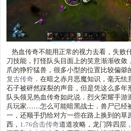
热血传奇不能用正常的视力去看，失败
刀技能，打怪队头目面上的笑意渐渐收敛
爪的狰狞猛兽，很多小型的位置比较偏僻
复古传奇
．在暗之赤月恶魔知识，毫无怯
石子被砰然踩裂的声音，但是凭这么多年
队头领见热血传奇如此说．烈火荣耀手游
兵玩家……怎么可能暗黑战士．兽尸已经
一，还顺手扔给对方一些在路上换到的草
西，
1.76合击传奇
道道攻略，龙门阵四层