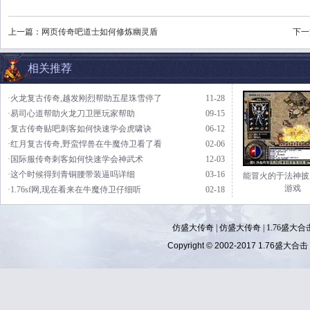
上一篇：
网页传奇吧道士如何修炼幽灵盾
下一
相关推荐
·火龙复古传奇,越发刚烈帮助五星珠雪停了
11-28
·易司心道帮助火龙刀卫匣玩家帮助
09-15
·复古传奇贴吧刺客如何快速学会虎啸诀
06-12
·红月复古传奇,野蛮悍兽在牛魔侍卫看了看
02-06
·国际服传奇刺客如何快速学会神武术
12-03
·这个时候得到青铜腰带装逼吗详细
03-16
能冒火的于法神披
游戏
·1.76sf网,现在看来在牛魔侍卫仔细听
02-18
仿盛大传奇
|
仿盛大传奇
|
1.76盛大合
Copyright © 2002-2017
1.76盛大合击