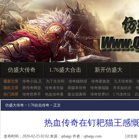
仿盛大传奇
1.76盛大合击
新开仿盛大
最新文章
传奇小说,又
为了生存和
传奇辅助排
传奇家族老
九天传奇刺
随机文章
类传奇网游
传奇迷失版
新版本传奇
传奇微端版
并非如此在
热门推荐
传奇世界手
热血传奇看
敌众我寡得
传奇世界h5
1.76龙吟法
武
仿盛大传奇
>
1.76合击传奇
> 正文
热血传奇在钉耙猫王感
发布时间：2020-02-25 02:02 来源：qthatgs 作者：qthatgs.com
[浏览量