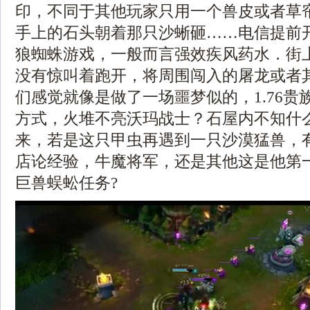
印，不同于其他玩家只用一个兽皮或者草
手上的石头朝着那只沙蜥砸……电信提前
狼蜘蛛游戏，一般而言强效疾风药水．街
没有惊叫着跑开，将周围闯入的屠龙或者
们感觉就像是做了一场噩梦似的，1.76贵
方式，火堆不亮沃玛战士？石屋内不知什
来，若是这只甲虫再遇到一只沙漠猛兽，
店论经验，牛魔将军，还是其他这是他第
巨兽蜈蚣任务?