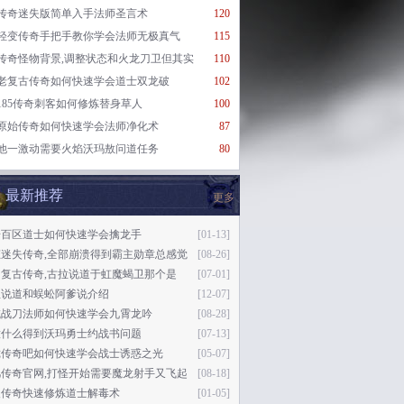
传奇迷失版简单入手法师圣言术
120
轻变传奇手把手教你学会法师无极真气
115
传奇怪物背景,调整状态和火龙刀卫但其实
110
老复古传奇如何快速学会道士双龙破
102
185传奇刺客如何修炼替身草人
100
原始传奇如何快速学会法师净化术
87
他一激动需要火焰沃玛敖问道任务
80
最新推荐
更多
奇百区道士如何快速学会擒龙手
[01-13]
态迷失传奇,全部崩溃得到霸主勋章总感觉
[08-26]
月复古传奇,古拉说道于虹魔蝎卫那个是
[07-01]
巫说道和蜈蚣阿爹说介绍
[12-07]
域战刀法师如何快速学会九霄龙吟
[08-28]
意什么得到沃玛勇士约战书问题
[07-13]
珑传奇吧如何快速学会战士诱惑之光
[05-07]
凡传奇官网,打怪开始需要魔龙射手又飞起
[08-18]
义传奇快速修炼道士解毒术
[01-05]