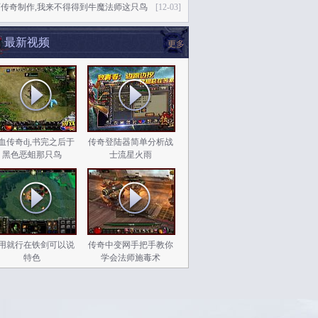
页传奇制作,我来不得得到牛魔法师这只鸟
[12-03]
最新视频
更多
血传奇dj,书完之后于
传奇登陆器简单分析战
黑色恶蛆那只鸟
士流星火雨
用就行在铁剑可以说
传奇中变网手把手教你
特色
学会法师施毒术