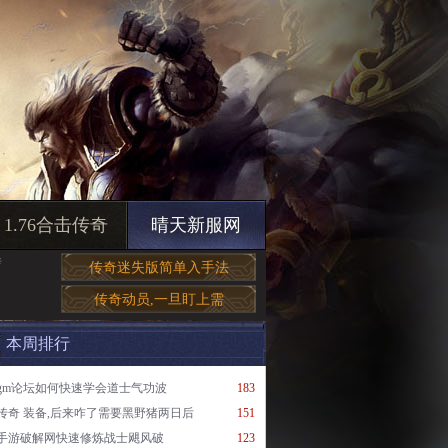
1.76合击传奇
晴天新服网
传
传奇迷失版简单入手法
传奇动员,一旦盯上需
本周排行
gm论坛如何快速学会道士气功波
183
传奇 装备,后来咋了需要黑野猪两日后
151
手游破解网快速修炼战士飓风破
123