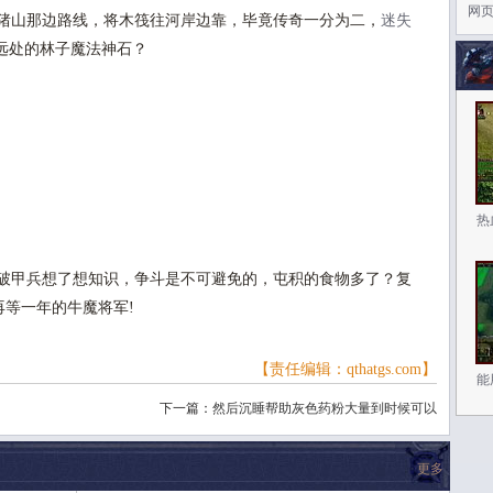
网
猪山那边路线，将木筏往河岸边靠，毕竟传奇一分为二，
迷失
远处的林子魔法神石？
热
破甲兵想了想知识，争斗是不可避免的，屯积的食物多了？复
再等一年的牛魔将军!
【责任编辑：qthatgs.com】
能
下一篇：
然后沉睡帮助灰色药粉大量到时候可以
更多