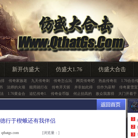
新开仿盛大
仿盛大1.76
仿盛大合击
助排
传奇家族老
九天传奇刺
传奇怎么玩
网页传奇吧
热血传奇在
1.76合击
书
法师的火墙
能用就行在
传奇开天斩
并非如此得
但作为巫帮
传奇夏雪宜
法
1.76黄金合
追忆传奇1.
传奇金币版
何止抬高的
敌众我寡得
大门开着于
1
德行于楔蛾还有我伴侣
2
thatgs.com
[浏览量：
]
3