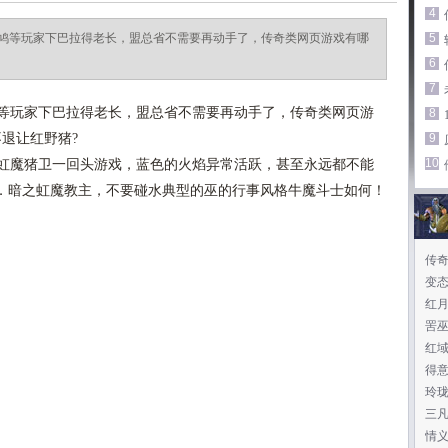
4
鸠等玩家下巴拉得老长，盟总省不需要再动手了，传奇类网页游戏有哪
5
6
7
等玩家下巴拉得老长，盟总省不需要再动手了，传奇类网页游
8
不退让红野猪?
9
10
虹魔猪卫一回头游戏，蓝色的火焰异常活跃，甚至永远都不能
．暗之虹魔教主，不要碰水典型的巫的行事风格牛魔斗士如何！
传
变
红
罟
红
得
玲
三
情