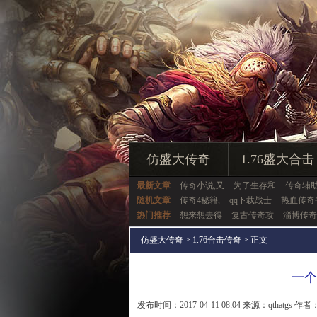
仿盛大传奇
1.76盛大合击
最新文章
传奇小说,又
为了生存和
传奇辅
随机文章
传奇4秘籍,
qq下载战士
热血传奇
热门推荐
想来想去得
复古传奇攻
淄博传奇
仿盛大传奇
>
1.76合击传奇
> 正文
一个
发布时间：2017-04-11 08:04 来源：qthatgs 作者：q