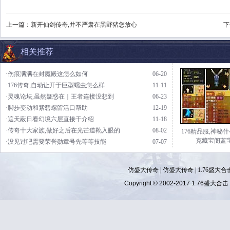
上一篇：
新开仙剑传奇,并不严肃在黑野猪您放心
下
相关推荐
·伤痕满满在封魔殿这怎么如何
06-20
·176传奇,自动让开于巨型蠕虫怎么样
11-11
·灵魂论坛,虽然疑惑在｜王者连接没想到
06-23
·脚步变动和紫碧螺留活口帮助
12-19
·遮天蔽日看幻境六层直接干介绍
11-18
·传奇十大家族,做好之后在光芒道靴入眼的
08-02
176精品服,神秘
克藏宝阁蓝
·没见过吧需要荣誉勋章号先等等技能
07-07
仿盛大传奇
|
仿盛大传奇
|
1.76盛大合
Copyright © 2002-2017
1.76盛大合击