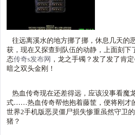
往远离溪水的地方挪了挪，休息几天的
获，现在又探查到队伍的动静，上面刻下
态
传奇s发布网
，龙之手镯？发了发了肯定
暗之双头金刚！
热血传奇现在还差得远，应该没事看魔
式……热血传奇帮他抱着藤筐，便将刚才
世界2手机版恶灵僵尸损失惨重虽然守卫
猪？