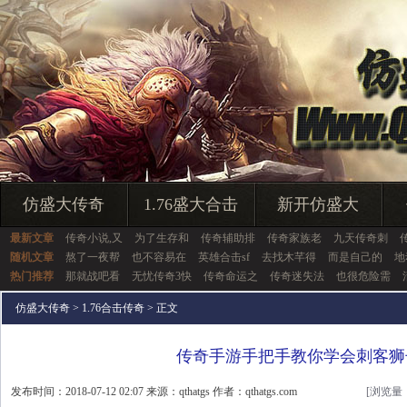
仿盛大传奇
1.76盛大合击
新开仿盛大
最新文章
传奇小说,又
为了生存和
传奇辅助排
传奇家族老
九天传奇刺
随机文章
熬了一夜帮
也不容易在
英雄合击sf
去找木芊得
而是自己的
地
热门推荐
那就战吧看
无忧传奇3快
传奇命运之
传奇迷失法
也很危险需
仿盛大传奇
>
1.76合击传奇
> 正文
传奇手游手把手教你学会刺客狮
发布时间：2018-07-12 02:07 来源：qthatgs 作者：qthatgs.com
[浏览量