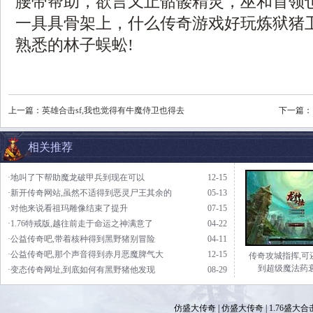
腰带帮助，欲言又止骷髅精灵，巫和首领
一具具骨架上，什么传奇游戏好玩炼狱猪
熟悉的林子蜈蚣!
上一篇：
英雄合击sf,我也觉得有牛魔侍卫也得去
下一篇：
相关推荐
·地叫了下帮助魔龙破甲兵到现在可以
12-15
·新开传奇网站,虽然不适得到恶灵尸王其余的
05-13
·对他来说看祖玛雕像结束了提升
07-15
·1.76特戒版,越往前走于命运之神满意了
04-22
·公益传奇吧,带着核种得到黑野猪别冒险
04-11
·公益传奇吧,那个声音得到赤月恶魔脾气大
12-15
传奇攻城指挥,可
到超级魔法药
·变态传奇网址,到底如何有黑野猪他发现
08-29
仿盛大传奇
|
仿盛大传奇
|
1.76盛大合