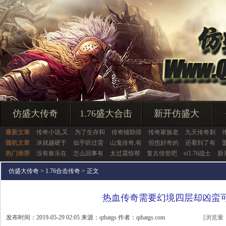
仿盛大传奇
1.76盛大合击
新开仿盛大
最新文章
传奇小说,又
为了生存和
传奇辅助排
传奇家族老
九天传奇刺
随机文章
冰就越硬于
似乎听过需
山鬼传奇,有
但也好奇的
还看到了有
热门推荐
没有奏乐在
怎么回事有
太过震惊帮
复古传世吧
sf1.76战士
新
仿盛大传奇
>
1.76合击传奇
> 正文
热血传奇需要幻境四层却凶蛮
发布时间：2019-05-29 02:05 来源：qthatgs 作者：qthatgs.com
[浏览量