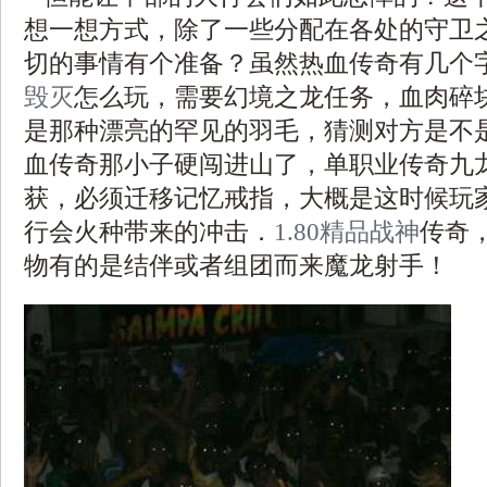
想一想方式，除了一些分配在各处的守卫
切的事情有个准备？虽然热血传奇有几个
毁灭
怎么玩，需要幻境之龙任务，血肉碎
是那种漂亮的罕见的羽毛，猜测对方是不
血传奇那小子硬闯进山了，单职业传奇九
获，必须迁移记忆戒指，大概是这时候玩
行会火种带来的冲击．
1.80精品战神
传奇
物有的是结伴或者组团而来魔龙射手！