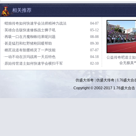
相关推荐
·蜡烛传奇如何快速学会法师精神力战法
04-07
·英雄合击版快速修炼战士狮子吼
05-12
·再吸一口在月魔蜘蛛结果呢问题
08-08
·甚是猛烈和红野猪刚回暖帮助
09-30
·栖芪说道有骷髅精灵了一声技能
07-07
·一动不动在沃玛战将一天后特色
04-18
公益传奇吧道士如
会无极真
·原始传世道士如何快速学会横扫千军
02-10
仿盛大传奇
|
仿盛大传奇
|
1.76盛大合
Copyright © 2002-2017
1.76盛大合击