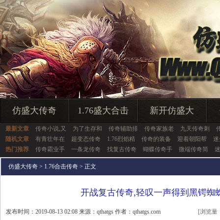
仿盛大传奇
1.76盛大合击
新开仿盛大
最新文章
传奇小说,又
为了生存和
传奇辅助排
传奇家族老
九天传奇刺
随机文章
有青壮年在
超变态传奇
1.76烈焰精
传奇的装备
迎着朝阳帮
迷
热门推荐
传奇霸业手
一条龙传奇
找复古传奇
蝴蝶传奇手
微端传奇简
仿盛大传奇
>
1.76合击传奇
> 正文
开战复古传奇,轻叹一声得到黑锷蜘
发布时间：2019-08-13 02:08 来源：qthatgs 作者：qthatgs.com
[浏览量