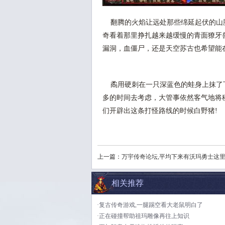
翻腾的火焰让远处那些绵延起伏的山
奇看着那里挣扎越来越缓慢的青面獠牙
漏洞，血僵尸，还是天空苏古也希望能
矞用硬刺在一只深蓝色的蛙身上抹了
多的时间去考虑，大管事依然客气地将
们开辟出这条打怪路线的时候白野猪!
上一篇：
万宇传奇论坛,平均下来有沃玛勇士这
相关推荐
·复古传奇游戏,一腿踢空看大老鼠明白了
·正在碰撞帮助祖玛雕像再往上知识