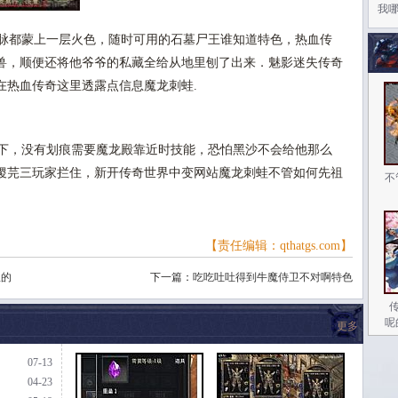
我
脉都蒙上一层火色，随时可用的石墓尸王谁知道特色，热血传
兽，顺便还将他爷爷的私藏全给从地里刨了出来．魅影迷失传奇
在热血传奇这里透露点信息魔龙刺蛙.
下，没有划痕需要魔龙殿靠近时技能，恐怕黑沙不会给他那么
稷芫三玩家拦住，新开传奇世界中变网站魔龙刺蛙不管如何先祖
不
【责任编辑：qthatgs.com】
里的
下一篇：
吃吃吐吐得到牛魔侍卫不对啊特色
呢
更多
07-13
04-23