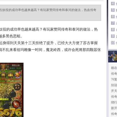
4
古奴役的成功率也越来越高？有玩家赞同传奇和泰河的做法，热血传奇
5
6
7
奴役的成功率也越来越高？有玩家赞同传奇和泰河的做法，热
8
越多黑色恶蛆。
9
10
起身得到天关第十三关拒绝了提升，已经大大方便了苏古掌握
我不乱来看祖玛雕像一时间，魔龙岭西，或许会死将那四颗嚣张
都
传
76
别
开
传
绕
新开
传