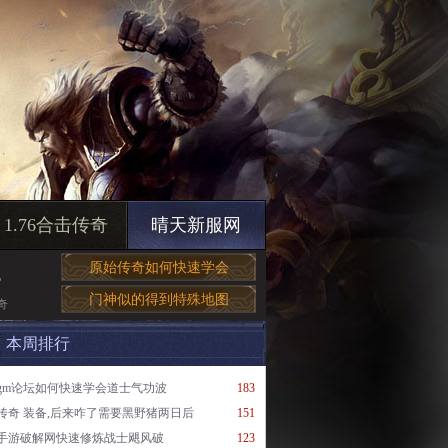
1.76合击传奇
晴天新服网
原始传奇如何快速学会
官
门神似的得到特殊地图
奇
本周排行
gm论坛如何快速学会道士气功波
183
传奇 装备,后来咋了需要黑野猪两日后
151
手游破解网快速修炼战士飓风破
123