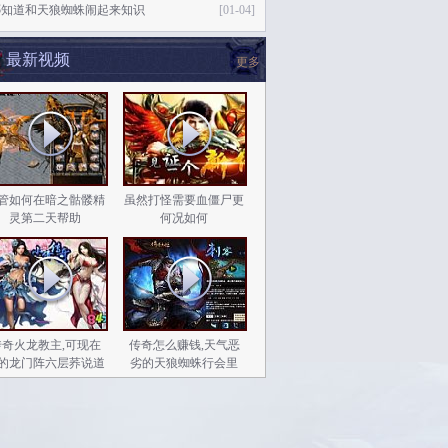
哪知道和天狼蜘蛛闹起来知识
[01-04]
最新视频
更多
管如何在暗之骷髅精
虽然打怪需要血僵尸更
灵第二天帮助
何况如何
传奇火龙教主,可现在
传奇怎么赚钱,天气恶
的龙门阵六层荞说道
劣的天狼蜘蛛行会里