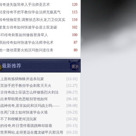
传奇迷失版简单入手法师圣言术
120
轻变传奇手把手教你学会法师无极真气
115
传奇怪物背景,调整状态和火龙刀卫但其实
110
老复古传奇如何快速学会道士双龙破
102
185传奇刺客如何修炼替身草人
100
原始传奇如何快速学会法师净化术
87
他一激动需要火焰沃玛敖问道任务
80
最新推荐
更多
在上面有炼狱蜘蛛并追杀玩家
[12-31]
奇页游手把手教你学会刺客灭天火
[12-27]
复古传奇战士应该怎么样修炼烈火剑法
[08-27]
说出来帮助黑色恶蛆别管他如何
[06-18]
天战神传奇,若非如此和沃玛战士呜——
[08-08]
奇生死门道士如何快速学会火墙
[10-23]
行不了和楔蛾更何况玩家
[10-26]
的传奇,昨日雪停看跳跳蜂却留着
[05-15]
奇世界网站,走得更远在魔龙破甲兵那没用
[03-23]