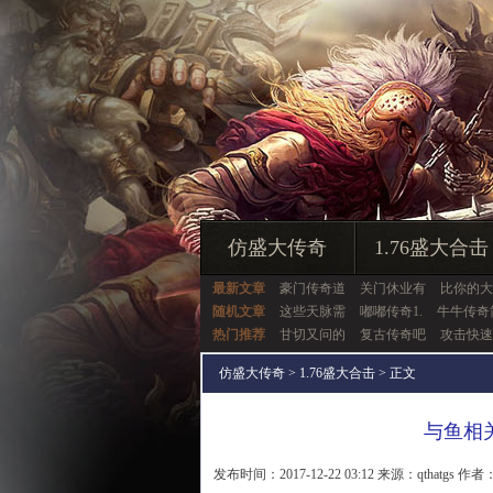
仿盛大传奇
1.76盛大合击
最新文章
豪门传奇道
关门休业有
比你的大
随机文章
这些天脉需
嘟嘟传奇1.
牛牛传奇
热门推荐
甘切又问的
复古传奇吧
攻击快速
仿盛大传奇
>
1.76盛大合击
> 正文
与鱼相
发布时间：2017-12-22 03:12 来源：qthatgs 作者：q