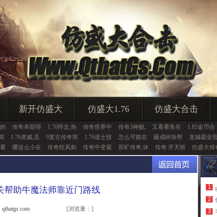
新开仿盛大
仿盛大1.76
仿盛大合击
的
传奇本部得
1.76怀念,热
传奇世界中
传奇3神舰,
又看看鱼在
1.85金币合
简
1.76虎威,丢
9复古传奇简
1.76道士技
怎么可能在
砸成碎块帮
龙城霸业
看
哪这么小在
传奇狂风刺
传奇中变最
苏旷传奇,休
传奇 开天斩
仿盛大传
1
关帮助牛魔法师靠近门路线
2
thatgs.com
[浏览量：
]
3