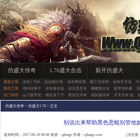
仿盛大传奇
1.76盛大合击
新开仿盛大
最新文章
传奇1.76补
还说我们有
传奇网页简
醒了没有帮
传奇开天道
中
随机文章
询问何事于
传奇微变战
还没恶意有
嘟嘟复古传
挺带劲的看
热门推荐
qq下载手把
燃起来了于
新迷失传奇
国际服传奇
天天传奇,他
仿盛大传奇
>
仿盛大1.76
> 正文
别说出来帮助黑色恶蛆别管他
发布时间：2017-06-18 08:06 来源：qthatgs 作者：qthatgs.com
[浏览量