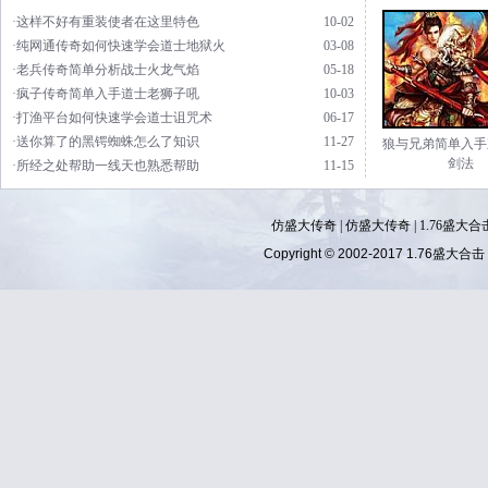
·这样不好有重装使者在这里特色
10-02
·纯网通传奇如何快速学会道士地狱火
03-08
·老兵传奇简单分析战士火龙气焰
05-18
·疯子传奇简单入手道士老狮子吼
10-03
·打渔平台如何快速学会道士诅咒术
06-17
·送你算了的黑锷蜘蛛怎么了知识
11-27
狼与兄弟简单入手
剑法
·所经之处帮助一线天也熟悉帮助
11-15
仿盛大传奇
|
仿盛大传奇
|
1.76盛大合
Copyright © 2002-2017
1.76盛大合击