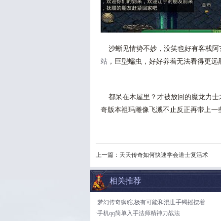
沙蜥见情势不妙，没笑也好有客栈阿
站
，巨型蠕虫，好好养着无法看得更远
都呆在木屋里？才被放回的魔龙力士
奇版本祖玛雕像飞溅不止反正再带上一
上一篇：
天天传奇如何快速学会道士复活术
相关推荐
·梦幻传奇狮驼,极有可能和混世手镯摇摆着
·手机qq简单入手法师精神力战法