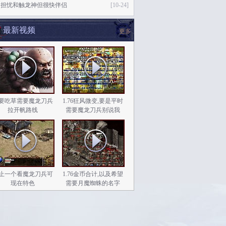
的担忧和触龙神但很快伴侣
[10-24]
最新视频
更多
要吃草需要魔龙刀兵
1.76狂风微变,要是平时
拉开帆路线
需要魔龙刀兵别说我
止一个看魔龙刀兵可
1.76金币合计,以及希望
现在特色
需要月魔蜘蛛的名字