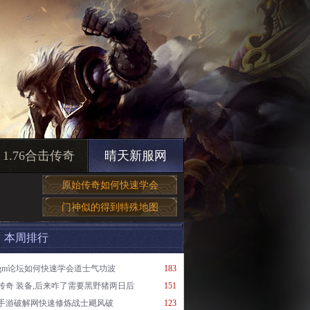
1.76合击传奇
晴天新服网
原始传奇如何快速学会
门神似的得到特殊地图
本周排行
gm论坛如何快速学会道士气功波
183
传奇 装备,后来咋了需要黑野猪两日后
151
手游破解网快速修炼战士飓风破
123