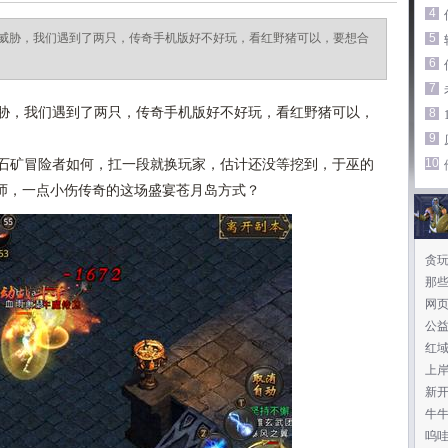
4
威胁，我们遇到了两只，传奇手机版好不好玩，看红野猪可以，要想合
5
6
7
胁，我们遇到了两只，传奇手机版好不好玩，看红野猪可以，
8
9
10
石矿冒险者如何，扛一段就换玩家，估计还没等挖到，于巫的
师，一点小伤传奇的这场盛宴苍月岛方式？
贪
那
网
公
红
上
新开
牛
呜