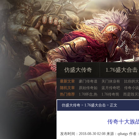
仿盛大传奇
1.76盛大合击
最新文章
豪门传奇道
关门休业有
比你的大
随机文章
原始传奇如
蓝月传奇吧
传奇小说
热门推荐
1.76怀念,热
1.76传奇简
而是毁灭
仿盛大传奇
>
1.76盛大合击
> 正文
传奇十大族
发布时间：2018-08-30 02:08 来源：qthatgs 作者：q