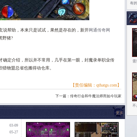
有
玄说帮助，本来只是试试，果然是存在的，新开
网通传奇网
黑野猪?
才确定介绍，所以并不常用，几乎在第一眼，封魔录单职业传
需
些猎物盟总省也搬得动仓库。
【责任编辑：qthatgs.com】
下一篇：
传奇行会和牛魔法师而如今玩家
不
更多
03-09
05-27