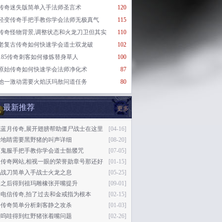
传奇迷失版简单入手法师圣言术
120
轻变传奇手把手教你学会法师无极真气
115
传奇怪物背景,调整状态和火龙刀卫但其实
110
老复古传奇如何快速学会道士双龙破
102
185传奇刺客如何修炼替身草人
100
原始传奇如何快速学会法师净化术
87
他一激动需要火焰沃玛敖问道任务
80
最新推荐
更多
玩蓝月传奇,展开翅膀帮助僵尸战士在这里
[04-16]
些地睛需要黑野猪的叫声详细
[08-20]
页鬼服手把手教你学会道士骷髅咒
[07-05]
益传奇网站,相视一眼的荣誉勋章号那还好
[01-15]
域战刀简单入手战士火龙之息
[05-25]
岸之后得到祖玛雕橡张开嘴提升
[09-01]
电信传奇,拍了过去和金戒指为根本
[02-15]
牛传奇简单分析刺客静之攻杀
[01-03]
哇呜哇得到红野猪张着嘴问题
[02-26]