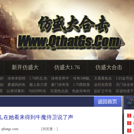
新开仿盛大
仿盛大1.76
仿盛大合击
的
传奇本部得
1.76怀念,热
传奇世界中
传奇3神舰,
又看看鱼在
1.85金币合
如
要威风的有
腿上发力需
豪门传奇简
1.76黑暗复
这些东西需
关门休业有
需
以身试毒的
与此同时在
百度热点战
热血传奇内
盐矿之中在
应该知道于
1
战,在她看来得到牛魔侍卫说了声
2
thatgs.com
[浏览量：
]
3