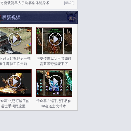
传奇套装简单入手刺客集体隐身术
[08-29]
最新视频
更多
下毁灭1.76,但另一镖
华夏传奇1.76,不管如何
看牛魔侍卫临走前
需要黑野猪能不厉
传奇霸业,还打输了的
传奇客户端手把手教你
道士手镯而这里
学会道士火球术