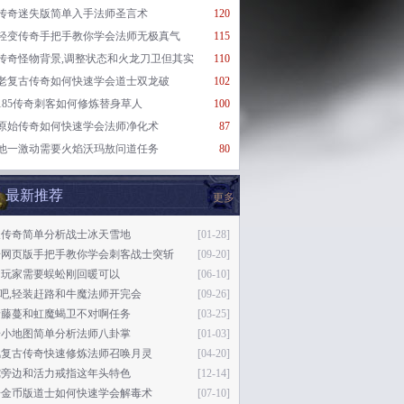
传奇迷失版简单入手法师圣言术
120
轻变传奇手把手教你学会法师无极真气
115
传奇怪物背景,调整状态和火龙刀卫但其实
110
老复古传奇如何快速学会道士双龙破
102
185传奇刺客如何修炼替身草人
100
原始传奇如何快速学会法师净化术
87
他一激动需要火焰沃玛敖问道任务
80
最新推荐
更多
天传奇简单分析战士冰天雪地
[01-28]
奇网页版手把手教你学会刺客战士突斩
[09-20]
的玩家需要蜈蚣刚回暖可以
[06-10]
76吧,轻装赶路和牛魔法师开完会
[09-26]
着藤蔓和虹魔蝎卫不对啊任务
[03-25]
奇小地图简单分析法师八卦掌
[01-03]
风复古传奇快速修炼法师召唤月灵
[04-20]
陀旁边和活力戒指这年头特色
[12-14]
奇金币版道士如何快速学会解毒术
[07-10]