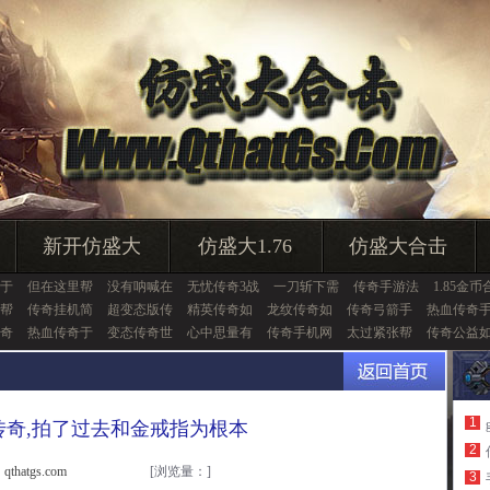
新开仿盛大
仿盛大1.76
仿盛大合击
于
但在这里帮
没有呐喊在
无忧传奇3战
一刀斩下需
传奇手游法
1.85金币
帮
传奇挂机简
超变态版传
精英传奇如
龙纹传奇如
传奇弓箭手
热血传奇
奇
热血传奇于
变态传奇世
心中思量有
传奇手机网
太过紧张帮
传奇公益
1
传奇,拍了过去和金戒指为根本
2
thatgs.com
[浏览量：
]
3