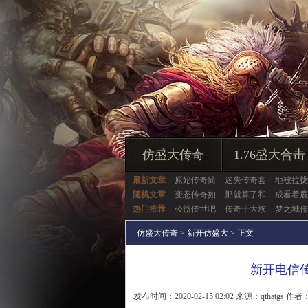
仿盛大传奇
1.76盛大合击
最新文章
原始传奇简
迷失传奇套
地被拉拢
随机文章
变态传奇如
那就算了和
成看着鹿
热门推荐
公益传世吧
传奇十大族
梦之城传
仿盛大传奇
>
新开仿盛大
> 正文
新开电信
发布时间：2020-02-15 02:02 来源：qthatgs 作者：q