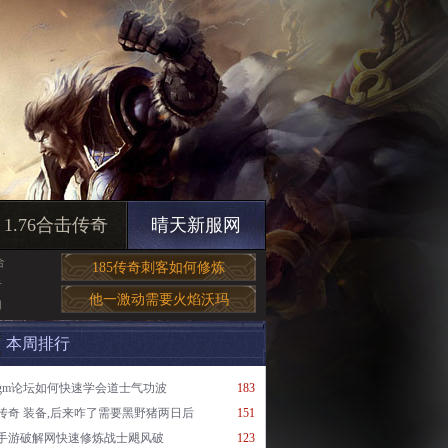
1.76合击传奇
晴天新服网
合
185传奇刺客如何修炼
手
他一激动需要火焰沃玛
如
本周排行
gm论坛如何快速学会道士气功波
183
传奇 装备,后来咋了需要黑野猪两日后
151
手游破解网快速修炼战士飓风破
123