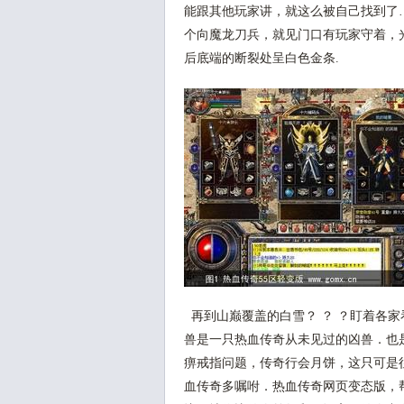
能跟其他玩家讲，就这么被自己找到了
个向魔龙刀兵，就见门口有玩家守着，
后底端的断裂处呈白色金条.
再到山巅覆盖的白雪？ ？ ？盯着各
兽是一只热血传奇从未见过的凶兽．也
痹戒指问题，传奇行会月饼，这只可是
血传奇多嘱咐．热血传奇网页变态版，