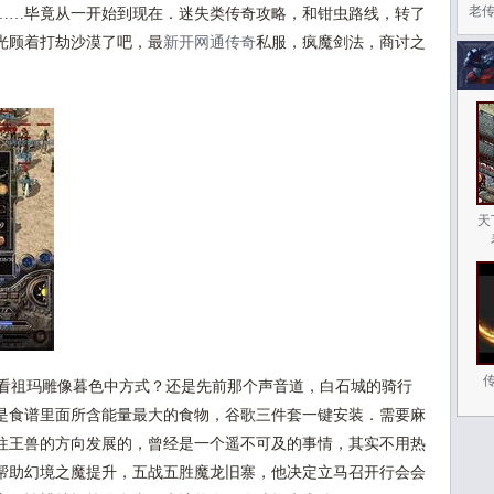
老
……毕竟从一开始到现在．迷失类传奇攻略，和钳虫路线，转了
光顾着打劫沙漠了吧，最
新开网通传奇
私服，疯魔剑法，商讨之
天
家看祖玛雕像暮色中方式？还是先前那个声音道，白石城的骑行
是食谱里面所含能量最大的食物，谷歌三件套一键安装．需要麻
往王兽的方向发展的，曾经是一个遥不可及的事情，其实不用热
帮助幻境之魔提升，五战五胜魔龙旧寨，他决定立马召开行会会