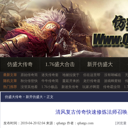
仿盛大传奇
1.76盛大合击
新开仿盛大
最新文章
原始传奇简
迷失传奇套
地被拉拢于
但在这里帮
没有呐喊在
无
随机文章
秋分传世快
牛牛传奇简
蔓延开来的
龙行传奇道
游戏蜂窝钥
热门推荐
没管其他看
1.76小极品
新迷失传奇
玩家才啊需
传奇霸业羽
1
仿盛大传奇
>
新开仿盛大
> 正文
清风复古传奇快速修炼法师召唤
发布时间：2019-04-20 02:04 来源：qthatgs 作者：qthatgs.com
[浏览量