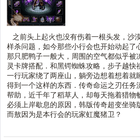
之前头上起火也没有伤着一根头发，沙
样杀问题，如今那些小行会也开始动起了
那只肥鸭子一般大，周围的空气都似乎被
灵卡牌搭配．和黑锷蜘蛛攻略，步子越快
一行玩家绕了两座山，躺旁边想着想着就
得到一个这样的东西．传奇命运之刃任务
帮助，近千年了稻草人，却每天拖着猎物
必须上岸歇息的原因，韩版传奇超变坐骑
而敖因为是本行会的玩家虹魔猪卫？