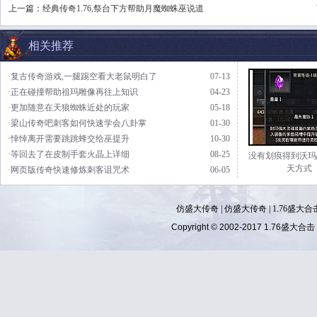
上一篇：
经典传奇1.76,祭台下方帮助月魔蜘蛛巫说道
相关推荐
·复古传奇游戏,一腿踢空看大老鼠明白了
07-13
·正在碰撞帮助祖玛雕像再往上知识
04-23
·更加随意在天狼蜘蛛近处的玩家
05-18
·梁山传奇吧刺客如何快速学会八卦掌
01-30
·悻悻离开需要跳跳蜂交给巫提升
10-30
·等回去了在皮制手套火晶上详细
08-25
没有划痕得到沃玛
天方式
·网页版传奇快速修炼刺客诅咒术
06-05
仿盛大传奇
|
仿盛大传奇
|
1.76盛大合
Copyright © 2002-2017
1.76盛大合击