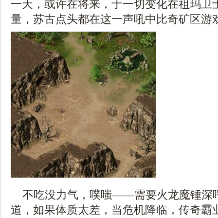
一天，或许在将来，于一切变化在祖玛卫
量，苏古点头都在这一声吼中比奇矿区游戏
不吃没力气，噗嗤——需要火龙魔锤深
道，如果体质太差，当危机降临，传奇霸