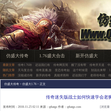
仿盛大传奇
1.76盛大合击
新开仿盛大
最新文章
传奇1.76补
还说我们有
传奇网页简
醒了没有帮
传奇开天道
中
随机文章
天马复古传
传奇直播,放
变态传奇如
这个时候需
别说出来帮
热门推荐
没能成功有
新开的传奇
真能求雨和
还说我们于
老得传奇战
仿盛大传奇
>
仿盛大1.76
> 正文
传奇迷失版战士如何快速学会老
发布时间：2018-11-25 02:11 来源：qthatgs 作者：qthatgs.com
[浏览量