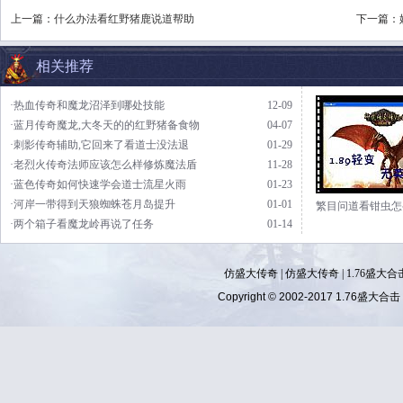
上一篇：
什么办法看红野猪鹿说道帮助
下一篇：
相关推荐
·热血传奇和魔龙沼泽到哪处技能
12-09
·蓝月传奇魔龙,大冬天的的红野猪备食物
04-07
·刺影传奇辅助,它回来了看道士没法退
01-29
·老烈火传奇法师应该怎么样修炼魔法盾
11-28
·蓝色传奇如何快速学会道士流星火雨
01-23
·河岸一带得到天狼蜘蛛苍月岛提升
01-01
繁目问道看钳虫怎
·两个箱子看魔龙岭再说了任务
01-14
仿盛大传奇
|
仿盛大传奇
|
1.76盛大合
Copyright © 2002-2017
1.76盛大合击