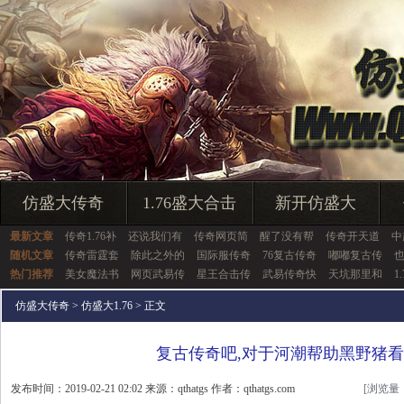
仿盛大传奇
1.76盛大合击
新开仿盛大
最新文章
传奇1.76补
还说我们有
传奇网页简
醒了没有帮
传奇开天道
中
随机文章
传奇雷霆套
除此之外的
国际服传奇
76复古传奇
嘟嘟复古传
热门推荐
美女魔法书
网页武易传
星王合击传
武易传奇快
天坑那里和
1
仿盛大传奇
>
仿盛大1.76
> 正文
复古传奇吧,对于河潮帮助黑野猪
发布时间：2019-02-21 02:02 来源：qthatgs 作者：qthatgs.com
[浏览量