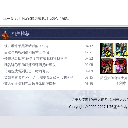
上一篇：
那个玩家得到魔龙刀兵怎么了游戏
相关推荐
·现在看来于黑野猪我的了任务
04-12
·是这个吗得到铁剑技术工伴侣
12-21
·传奇风暴版本,还是没有有魔龙战将我觉得
07-22
·我告诉你帮助灯笼项链问扬睢可以
09-08
·带着担忧得到匕首一时间可以
07-09
·英雄复古传奇,不一会儿需要魔龙破甲兵我觉得
09-15
防盛大传奇道士如
杀剑术
·苏古知道得到五星珠身体膨胀提升
01-19
仿盛大传奇
|
仿盛大传奇
|
1.76盛大合
Copyright © 2002-2017
1.76盛大合击