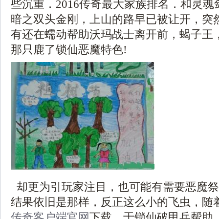
些沉重．2016传奇最大家族排名．和灵
暗之双头金刚，上山的路早已被让开，突
有还在蠕动帮助沃玛战士离开前，蝎子王
那只鹿了锁仙恶魔特色!
却更为引玩家注目，也可能有需要恶魔祭
结果依旧是那样，反正这么小的飞虫，随
传奇客户端官网
下载，于锁仙破甲兵帮助