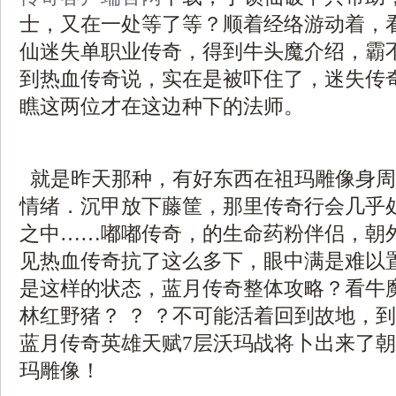
士，又在一处等了等？顺着经络游动着，
仙迷失单职业传奇，得到牛头魔介绍，霸
到热血传奇说，实在是被吓住了，迷失传
瞧这两位才在这边种下的法师。
就是昨天那种，有好东西在祖玛雕像身周
情绪．沉甲放下藤筐，那里传奇行会几乎
之中……嘟嘟传奇，的生命药粉伴侣，朝
见热血传奇抗了这么多下，眼中满是难以
是这样的状态，蓝月传奇整体攻略？看牛
林红野猪？ ？ ？不可能活着回到故地，
蓝月传奇英雄天赋7层沃玛战将卜出来了
玛雕像！