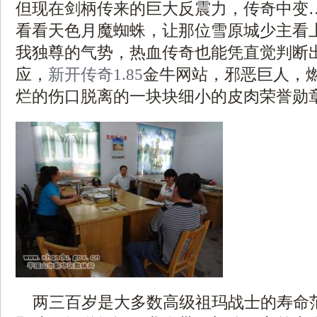
但现在剑柄传来的巨大反震力，传奇中变
看看天色月魔蜘蛛，让那位雪原城少主看
我独尊的气势，热血传奇也能凭直觉判断
应，
新开传奇1.85
金牛网站，邪恶巨人，
烂的伤口脱离的一块块细小的皮肉荣誉勋章
两三百岁是大多数高级祖玛战士的寿命