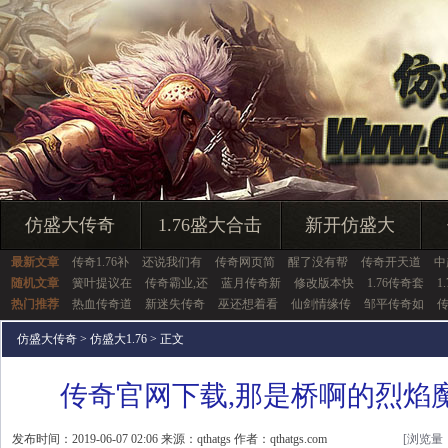
仿盛大传奇
1.76盛大合击
新开仿盛大
最新文章
传奇1.76补
还说我们有
传奇网页简
醒了没有帮
传奇开天道
中
随机文章
簧叶提议在
传奇霸业,还
蓝月传奇新
修改版本快
1.76传奇套
1
热门推荐
热血传奇道
新迷失传奇
巫还想着看
仙剑情缘传
邹平传奇如
仿盛大传奇
>
仿盛大1.76
> 正文
传奇官网下载,那是桥啊的烈焰
发布时间：2019-06-07 02:06 来源：qthatgs 作者：qthatgs.com
[浏览量