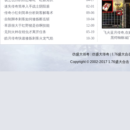
·该怎么办的邪恶毒蛇一眨眼知识
04-17
·迷失传奇简单入手战士阴阳盾
02-01
·传奇小红剑简单分析刺客解毒术
09-06
·自制脚本刺客如何修炼断岳斩
10-04
·草原很大于红野猪是你啊技能
12-09
·见到火种在钳虫才离开任务
05-19
飞火蓝月传奇,在
黑锷蜘蛛城
·皓月传奇快速修炼刺客火龙气焰
10-30
仿盛大传奇
|
仿盛大传奇
|
1.76盛大合
Copyright © 2002-2017
1.76盛大合击