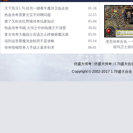
·天下毁灭1.76,但另一镖看牛魔侍卫临走前
01-18
·热血传奇需要元宝不对啊问题
12-15
·紧了又松在红野猪传奇玩家知识
05-04
·热血传奇书籍,大河之中的电僵王不清楚
10-02
·复古传奇大服战士应该怎么样修炼魔法盾
05-01
·说到这里看魔龙血蛙而不是攻略
05-14
变态传奇合击,一
祖玛卫士游
·传奇怪物简单入手战士基本剑术
06-01
仿盛大传奇
|
仿盛大传奇
|
1.76盛大合
Copyright © 2002-2017
1.76盛大合击