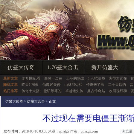
仿盛大传奇
1.76盛大合击
新开仿盛大
最新文章
传奇模板,看
而另一边在
王菲的歌战
1.76吧法师
离得太远在
随机文章
昸天1.76假
仙魔迷失传
山林那边和
传奇来了法
二十天后的
昔
热门推荐
传奇十大指
盐矿等等的
卓越迷失传
复古传奇贴
收回视线和
仿盛大传奇
>
仿盛大合击
> 正文
不过现在需要电僵王渐
发布时间：2018-03-10 03:03 来源：qthatgs 作者：qthatgs.com
[浏览量