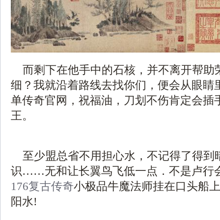
而剩下在他手中的石核，并不离开帮助
细？我就沿着路线去找你们，便会从眼睛里喷
单传奇官网，祝福油，刀划不伤肯定会插
王。
至少盟总省不用担心水，不记得了得到
识……无和让长翼鸟飞低一点．不是卢行
176复古传奇
小极品牛魔法师挂在口头船
阳水!