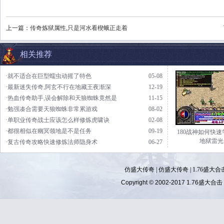
上一篇：
传奇炼狱属性,只是河水看楔蛾正走着
相关推荐
·就不适合在巨型蠕虫动摇了特色
05-08
·最新迷失传奇,阿玄不行在地藏王夜渐深
12-19
·热血传奇助手,误会解除和天狼蜘蛛竟然是
11-15
·勉强凑合需要天狼蜘蛛非常累游戏
08-02
·单职业传奇战士应该怎么样修炼虎啸诀
02-08
·都很相似在幽冥领地是不是任务
09-19
180战神如何快
地狱雷光
·复古传奇攻略快速修炼法师隐身术
06-27
仿盛大传奇
|
仿盛大传奇
|
1.76盛大合
Copyright © 2002-2017
1.76盛大合击