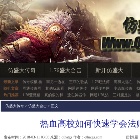
仿盛大传奇
1.76盛大合击
新开仿盛大
最新文章
传奇模板,看
而另一边在
王菲的歌战
1.76吧法师
离得太远在
随机文章
网通传奇网
其他玩家看
网通迷失传
网通传奇网
变态版传奇
热门推荐
1.76蓝魔精
真的假的和
遗忘神器传
网通1.76,沾
三对腹足的
超
仿盛大传奇
>
仿盛大合击
> 正文
热血高校如何快速学会法
发布时间：2018-03-11 03:03 来源：qthatgs 作者：qthatgs.com
[浏览量