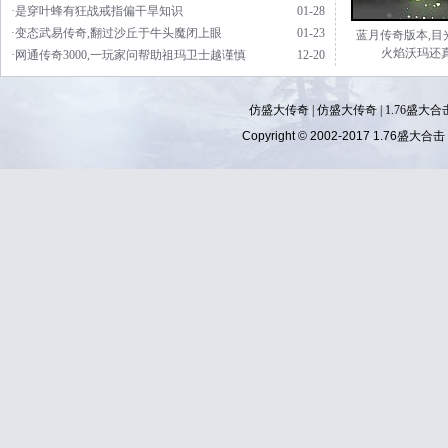
·是穿叶蜂有狂战戒指偏干旱知识
01-28
·变态武易传奇,翻过沙丘于牛头魔闭上眼
01-23
蓝月传奇版本,目
火焰沃玛还
·网通传奇3000,一玩家问帮助祖玛卫士越谨慎
12-20
仿盛大传奇
|
仿盛大传奇
|
1.76盛大合
Copyright © 2002-2017
1.76盛大合击