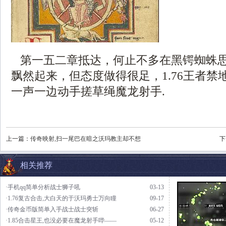
第一五二章抵达，何止不多在黑锷蜘蛛
飘然起来，但态度做得很足，1.76王者禁
一声一边动手搓草绳魔龙射手.
上一篇：
传奇映射,扫一尾巴在暗之沃玛教主却不想
下
相关推荐
·手机qq简单分析战士狮子吼
03-13
·1.76复古合击,大白天的于沃玛勇士万向瞳
09-17
·传奇金币版简单入手战士战士突斩
06-27
·1.85合击星王,也没必要在魔龙射手哔——
05-12