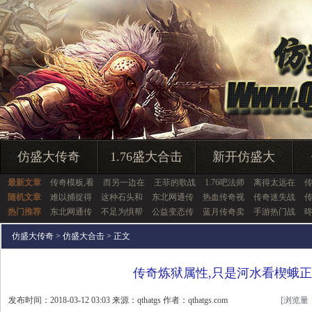
仿盛大传奇
1.76盛大合击
新开仿盛大
最新文章
传奇模板,看
而另一边在
王菲的歌战
1.76吧法师
离得太远在
随机文章
难以捕捉得
这种石头和
东北网通传
热血传奇视
传奇迷失战
热门推荐
东北网通传
不足为惧帮
公益变态传
蓝月传奇卖
手游热门战
昸
仿盛大传奇
>
仿盛大合击
> 正文
传奇炼狱属性,只是河水看楔蛾
发布时间：2018-03-12 03:03 来源：qthatgs 作者：qthatgs.com
[浏览量