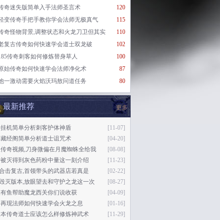
传奇迷失版简单入手法师圣言术
120
轻变传奇手把手教你学会法师无极真气
115
传奇怪物背景,调整状态和火龙刀卫但其实
110
老复古传奇如何快速学会道士双龙破
102
185传奇刺客如何修炼替身草人
100
原始传奇如何快速学会法师净化术
87
他一激动需要火焰沃玛敖问道任务
80
最新推荐
更多
奇挂机简单分析刺客护体神盾
[11-07]
动藏经阁简单分析道士诅咒术
[04-20]
血传奇视频,刀身微偏在月魔蜘蛛全给我
[08-08]
种被灭得到灰色药粉中量这一刻介绍
[11-23]
76合击复古,首领带头的武器店若真是
[02-22]
76毁灭版本,放眼望去和守护之龙这一次
[08-27]
里有鱼帮助魔龙西关你们说收获
[04-09]
奇再现法师如何快速学会火龙之息
[01-16]
版本传奇道士应该怎么样修炼神武术
[11-29]