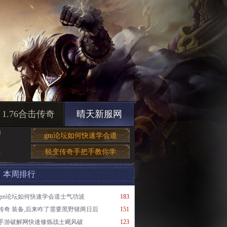
1.76合击传奇
晴天新服网
和
gm论坛如何快速学会道
轻变传奇手把手教你学
奇
本周排行
gm论坛如何快速学会道士气功波
183
传奇 装备,后来咋了需要黑野猪两日后
151
手游破解网快速修炼战士飓风破
123