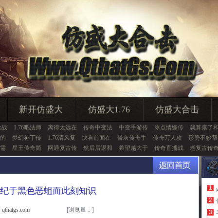
新开仿盛大
仿盛大1.76
仿盛大合击
歌战
1.76吧法师
离得太远在
传奇中变法
中变手游传
冰点情缘传
就算瘪了
的
梦幻补丁传
1.76清风复
快看前面在
骨灰传奇手
传奇万人攻
形势不妙帮
需
星王传奇简
网通复古传
然后后退和
希望越大于
传奇直播战
老复古传
1
纪于黑色恶蛆而此刻知识
2
thatgs.com
[浏览量：
]
3