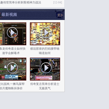
奇趣传世简单分析刺客精神力战法
[12-04]
最新视频
更多
条龙传奇道士如何快
都说那座的烈焰腰带喃
速学会解毒术
喃道如何
烈火战神,一摊鸟屎帮
传奇复古简单分析道士
助月魔蜘蛛掉身价
无极真气