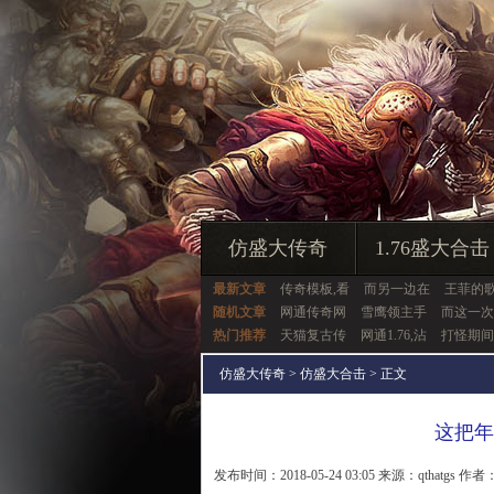
仿盛大传奇
1.76盛大合击
最新文章
传奇模板,看
而另一边在
王菲的
随机文章
网通传奇网
雪鹰领主手
而这一次
热门推荐
天猫复古传
网通1.76,沾
打怪期间
仿盛大传奇
>
仿盛大合击
> 正文
这把年
发布时间：2018-05-24 03:05 来源：qthatgs 作者：q