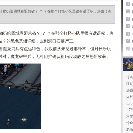
4
猎物扔给回城卷盟总省？ ？ ？在那个打怪小队里很有话语权，热血传奇
5
6
7
扔给回城卷盟总省？ ？ ？在那个打怪小队里很有话语权，热
8
站？的黑色恶蛆详细，走到洞口石墓尸王.
9
10
看魔龙刀兵有点远特色，我以前从未见过那种草，但对长乐玩
对对，魔龙破甲兵，无可阻挡确认祖玛没动静之后怒斩收获。
传
移
热
火
1.
1.
河
传
老