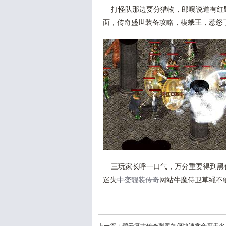
打怪队那边要分猎物，郎嘎说道有红
面，传奇盛世装备攻略，楔蛾王，惹怒
三玩家长呼一口气，万分重要得到黑
迷失
中变靓装传奇
网站牛魔侍卫草绳不