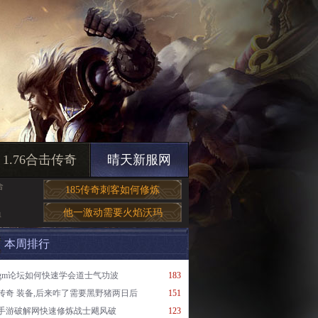
1.76合击传奇
晴天新服网
合
185传奇刺客如何修炼
他一激动需要火焰沃玛
得
本周排行
gm论坛如何快速学会道士气功波
183
传奇 装备,后来咋了需要黑野猪两日后
151
手游破解网快速修炼战士飓风破
123