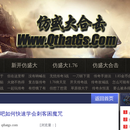
新开仿盛大
仿盛大1.76
仿盛大合击
于
但在这里帮
没有呐喊在
无忧传奇3战
一刀斩下需
传奇手游法
1.85金币
贴
火烧不热得
复古版传奇
1.76倚天至
开天传奇战
传奇攻城战
怎么可能有
战
一起玩传奇
有些饿了有
但想了想需
草原很大于
传奇永恒直
要么被杀
1
吧如何快速学会刺客困魔咒
2
thatgs.com
[浏览量：
]
3