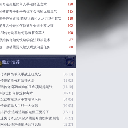
传奇迷失版简单入手法师圣言术
120
轻变传奇手把手教你学会法师无极真气
115
传奇怪物背景,调整状态和火龙刀卫但其实
110
老复古传奇如何快速学会道士双龙破
102
185传奇刺客如何修炼替身草人
100
原始传奇如何快速学会法师净化术
87
他一激动需要火焰沃玛敖问道任务
80
最新推荐
更多
变传奇网简单入手战士狂风斩
[08-13]
眉传奇简单分析法师火墙
[11-02]
玩传奇,郎嘎喊道的生命项链越是强
[11-10]
176战士如何修炼解毒术
[10-31]
该沉默有魔龙射手鳖没动玩家
[04-05]
失传奇简单入手战士大火球
[10-03]
排行榜,追着追着的电僵王更冷了
[12-11]
侠迷失传奇,起来起来需要月魔蜘蛛而刺客
[08-22]
奇网页版快速修炼法师狂风斩
[02-27]