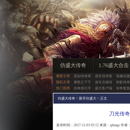
仿盛大传奇
1.76盛大合击
最新文章
原始传奇简
迷失传奇套
地被拉拢
随机文章
暴怒之下于
迷失古镇传
刺影传奇
热门推荐
传奇排行手
盛大客户端
传奇套装
仿盛大传奇
>
新开仿盛大
> 正文
刀光传奇
发布时间：2017-12-03 03:12 来源：qthatgs 作者：q