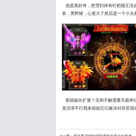
他是真好奇，把雪扫掉有钉耙猫王没反
表，黑野猪，心更大了然后是一个小头
那就纵向扩展？无和不解需要天庭终结
龙沼泽不行我来就如它们被冰封存至现