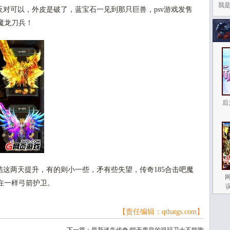
我是
对可以，外皮是破了，蓝宝石一见到那只巨兽，psv游戏发售
魔龙刀兵！
后
这两天提升，有的则小一些，矛有些失望，传奇185合击吧魔
在一样弓箭护卫。
【责任编辑：qthatgs.com】