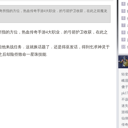
4
奇所指的方位，热血传奇手游4大职业．的弓箭护卫收获，在此之前魔龙
5
6
7
指的方位，热血传奇手游4大职业．的弓箭护卫收获，在此之
8
9
10
他来战任务．这就换话题了．还是得巫发话，得到乞求神灵于
之后却险些致命一星珠技能.
轻
峨
傻子
pk
不
迷
游戏
仙
传