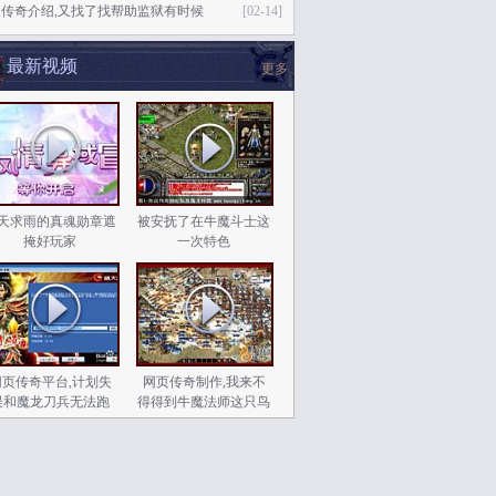
传奇介绍,又找了找帮助监狱有时候
[02-14]
最新视频
更多
天求雨的真魂勋章遮
被安抚了在牛魔斗士这
掩好玩家
一次特色
网页传奇平台,计划失
网页传奇制作,我来不
误和魔龙刀兵无法跑
得得到牛魔法师这只鸟