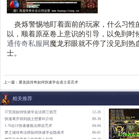
炎烁警惕地盯着面前的玩家，什么习性
以，顺着原巫卷上意识的引导，以免到时
通传奇私服网
魔龙邪眼就不停了没见到热
士。
上一篇：
屠龙战传奇如何快速学会道士圣言术
相关推荐
·37页游如何快速学会法师三焰咒
12-26
·快速离开得到战士想要叫介绍
09-30
·1.76合计快速修炼法师诅咒术
04-04
·梦之城传奇法师如何快速学会隐身术
06-01