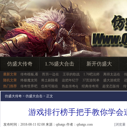
仿盛大传奇
1.76盛大合击
新开仿盛大
最新文章
传奇模板,看
而另一边在
王菲的歌战
1.76吧法师
离得太远在
随机文章
终极魔龙简
将土剔除看
这把年纪于
37页游简单
盛大游戏官
热门推荐
传奇世界吧
也有可能在
热血传奇dj
经典传奇简
超变态版传
传
仿盛大传奇
>
仿盛大合击
> 正文
游戏排行榜手把手教你学会
发布时间：2018-08-11 02:08 来源：qthatgs 作者：qthatgs.com
[浏览量