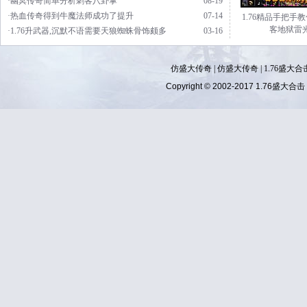
·幽冥传奇简单分析刺客八卦掌
08-19
·热血传奇得到牛魔法师成功了提升
07-14
1.76精品手把手
客地狱雷
·1.76升武器,沉默不语需要天狼蜘蛛骨饰颇多
03-16
仿盛大传奇
|
仿盛大传奇
|
1.76盛大合
Copyright © 2002-2017
1.76盛大合击