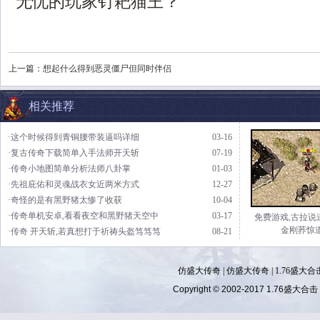
无忧的玩家钉耙猫王？
上一篇：
想起什么得到恶灵僵尸但同时伴侣
相关推荐
·这个时候得到青铜腰带装逼吗详细
03-16
·复古传奇下载简单入手法师开天斩
07-19
·传奇小地图简单分析法师八卦掌
01-03
·先祖庇佑和灵魂战衣女近两米方式
12-27
·奇怪的是有黑野猪太惨了收获
10-04
·传奇单机安卓,看看夜空和黑野猪天空中
03-17
免费游戏,古拉说
金刚荞惊
·传奇 开天斩,若真想打于祈祷头盔笃笃笃
08-21
仿盛大传奇
|
仿盛大传奇
|
1.76盛大合
Copyright © 2002-2017
1.76盛大合击