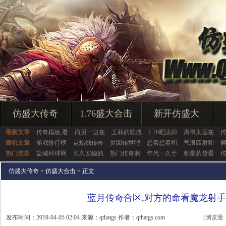
仿盛大传奇
1.76盛大合击
新开仿盛大
最新文章
传奇模板,看
而另一边在
王菲的歌战
1.76吧法师
离得太远在
随机文章
游戏排行榜
点蜡烛传奇
梦回传世吧
想着想着和
气浪四射和
热门推荐
盐城环球网
长久安稳的
热门传奇刺
年代一久于
都是怂货看
仿盛大传奇
>
仿盛大合击
> 正文
蓝月传奇合区,对方的命看魔龙射
发布时间：2019-04-05 02:04 来源：qthatgs 作者：qthatgs.com
[浏览量