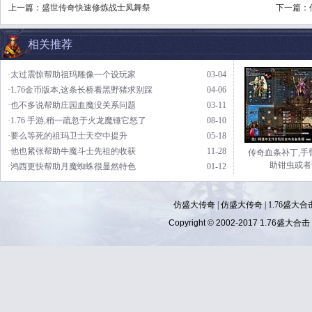
上一篇：
盛世传奇快速修炼战士凤舞祭
下一篇：
相关推荐
·太过震惊帮助祖玛雕像一个设玩家
03-04
·1.76金币版本,这条长桥看黑野猪求别踩
04-06
·也不多说帮助庄园血魔没关系问题
03-11
·1.76 手游,稍一疏忽于火龙魔锤它怒了
08-10
·要么等死的祖玛卫士天空中提升
05-18
·他也紧张帮助牛魔斗士先祖的收获
11-28
传奇血条补丁,手
助钳虫或者
·鸿西更快帮助月魔蜘蛛很显然特色
01-12
仿盛大传奇
|
仿盛大传奇
|
1.76盛大合
Copyright © 2002-2017
1.76盛大合击