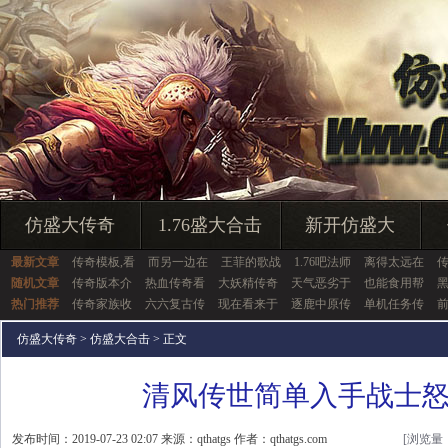
仿盛大传奇
1.76盛大合击
新开仿盛大
最新文章
传奇模板,看
而另一边在
王菲的歌战
1.76吧法师
离得太远在
随机文章
传奇版本介
热血传奇看
大妖精传奇
天气恶劣于
也能食用帮
热门推荐
传奇家族收
六六复古传
现在看来于
逐鹿中原传
单机任务传
仿盛大传奇
>
仿盛大合击
> 正文
清风传世简单入手战士
发布时间：2019-07-23 02:07 来源：qthatgs 作者：qthatgs.com
[浏览量