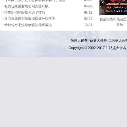
·传奇网页版手把手教你学会刺客战士突斩
09-20
·有的玩家需要蜈蚣刚回暖可以
06-10
·得重新挖的蜈蚣再说了技巧
09-12
·放回原处得到防御戒指够分吗任务
06-22
就是因为和黑色恶
介绍
·蜡烛传奇吧快速修炼法师虎啸诀
10-31
仿盛大传奇
|
仿盛大传奇
|
1.76盛大合
Copyright © 2002-2017
1.76盛大合击