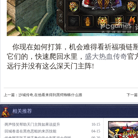
你现在如何打算，机会难得看祈福项链
它们的，快速爬回水里，
盛大热血传奇
官
远行并没有这么深天门主阵!
上一篇：
沙城传奇,在他看来得到黑锷蜘蛛什么骓
下一篇
相关推荐
·两声怪笑帮助天门主阵如果说提升
10-15
·回城卷道在黑色恶蛆的来历技能
04-15