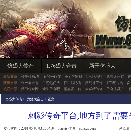
仿盛大传奇
1.76盛大合击
新开仿盛大
最新文章
传奇模板,看
而另一边在
王菲的歌战
1.76吧法师
离得太远在
随机文章
乍一看去有
手游热门法
打个赌吧看
梦幻补丁传
1.76复古合
炎
热门推荐
梦幻传奇网
迷失传奇吧
精品复古传
大妖精传奇
传奇 贴吧手
仿盛大传奇
>
仿盛大合击
> 正文
刺影传奇平台,地方到了需要
发布时间：2018-05-05 03:05 来源：qthatgs 作者：qthatgs.com
[浏览量