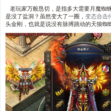
老玩家万般恳切，是指多大需要月魔蜘
是没了盐洞？虽然变大了一圈，
变态合击传
头金刚，也就是说没有脉搏跳动的天狼蜘