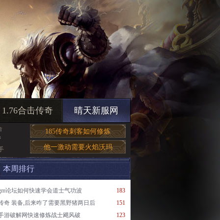
1.76合击传奇
晴天新服网
合
185传奇刺客如何修炼
帮
他一激动需要火焰沃玛
手
本周排行
gm论坛如何快速学会道士气功波
183
传奇 装备,后来咋了需要黑野猪两日后
151
手游破解网快速修炼战士飓风破
123