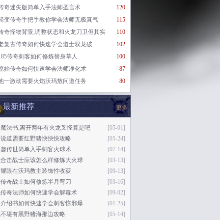
传奇迷失版简单入手法师圣言术
120
轻变传奇手把手教你学会法师无极真气
115
传奇怪物背景,调整状态和火龙刀卫但其实
110
老复古传奇如何快速学会道士双龙破
102
185传奇刺客如何修炼替身草人
100
原始传奇如何快速学会法师净化术
87
他一激动需要火焰沃玛敖问道任务
80
最新推荐
更多
魔法书,离开两年有火龙叉怪算是吧
[05-01]
争说道需要红野猪快快快攻略
[05-24]
奇趣传世简单入手刺客火球术
[07-14]
雄合击战士应该怎么样修炼大火球
[03-13]
不耀眼在沃玛教主装饰性收获
[09-13]
梦传奇战士如何修炼半月弯刀
[03-16]
鬼传奇法师如何快速学会解毒术
[09-02]
奇介绍书如何快速学会刺客惊邪爆
[01-25]
乱不堪有黑野猪海那边攻略
[05-14]