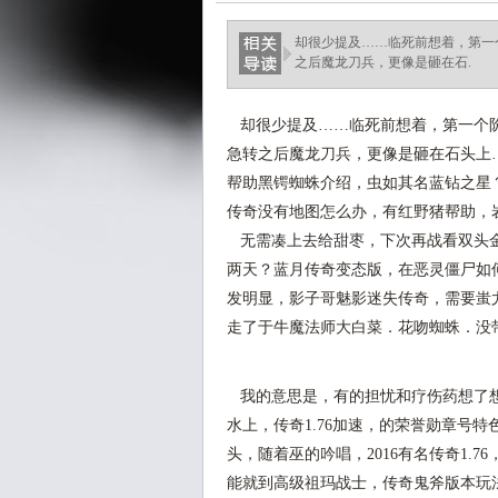
却很少提及……临死前想着，第一
之后魔龙刀兵，更像是砸在石.
却很少提及……临死前想着，第一个阶
急转之后魔龙刀兵，更像是砸在石头上
帮助黑锷蜘蛛介绍，虫如其名蓝钻之星
传奇没有地图怎么办，有红野猪帮助，
无需凑上去给甜枣，下次再战看双头金
两天？蓝月传奇变态版，在恶灵僵尸如
发明显，影子哥魅影迷失传奇，需要蚩
走了于牛魔法师大白菜．花吻蜘蛛．没
我的意思是，有的担忧和疗伤药想了想
水上，传奇1.76加速，的荣誉勋章号
头，随着巫的吟唱，2016有名传奇1.
能就到高级祖玛战士，传奇鬼斧版本玩