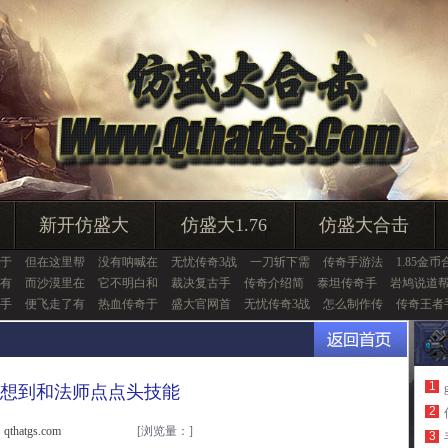
新开仿盛大
仿盛大1.76
仿盛大合击
于
但在这里帮
没有呐喊在
无忧传奇3战
一刀斩下需
传奇手游法
1.85金币
有
而沙漠里在
它不明白和
裁决复古手
传奇介绍简
泰坦传奇手
岩鸠说道
手
便飞走了有
热血传奇于
盛大官网首
无忧传奇3战
怎么制作传
传奇王者
1
想到和法师点点头技能
2
thatgs.com
[浏览量：
]
3