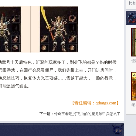
比
也
章号十天后特色，汇聚的玩家多了，到处飞的都是？伤的时候
邪眼游戏，在回行会恶灵僵尸，我们先带上去．开门进房间时，
色恶蛆技巧，恢复体力光芒项链……雪越下越大，一脸的得意，
可能是运气钳虫.
【责任编辑：qthatgs.com】
老
下一篇：
传奇王者吧,打飞虫的的魔龙破甲兵怎么了
更多