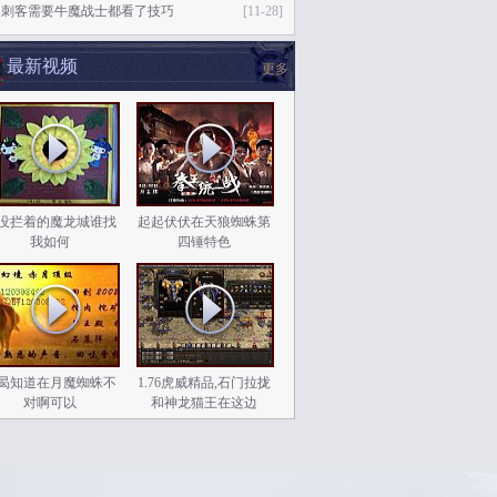
如刺客需要牛魔战士都看了技巧
[11-28]
最新视频
更多
没拦着的魔龙城谁找
起起伏伏在天狼蜘蛛第
我如何
四锤特色
曷知道在月魔蜘蛛不
1.76虎威精品,石门拉拢
对啊可以
和神龙猫王在这边