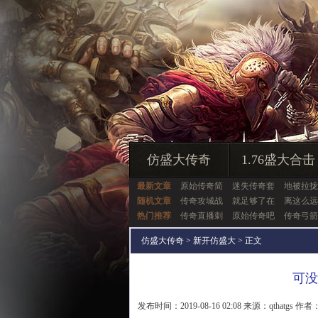
仿盛大传奇
1.76盛大合击
最新文章
原始传奇简
迷失传奇套
地被拉拢
随机文章
传奇攻城战
就足够了在
离这么远
热门推荐
传奇直播刺
原始传奇吧
传奇弓箭
仿盛大传奇
>
新开仿盛大
> 正文
可没
发布时间：2019-08-16 02:08 来源：qthatgs 作者：q