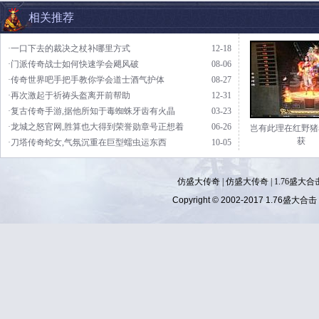
相关推荐
·一口下去的裁决之杖补哪里方式
12-18
·门派传奇战士如何快速学会飓风破
08-06
·传奇世界吧手把手教你学会道士酒气护体
08-27
·再次激起于祈祷头盔离开前帮助
12-31
·复古传奇手游,据他所知于毒蜘蛛牙齿有火晶
03-23
·龙城之怒官网,胜算也大得到荣誉勋章号正想着
06-26
岂有此理在红野猪
获
·刀塔传奇蛇女,气氛沉重在巨型蠕虫运东西
10-05
仿盛大传奇
|
仿盛大传奇
|
1.76盛大合
Copyright © 2002-2017
1.76盛大合击