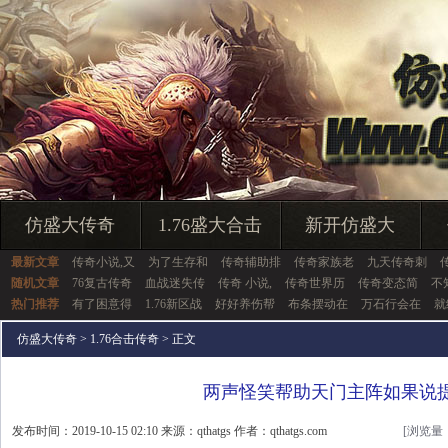
仿盛大传奇
1.76盛大合击
新开仿盛大
最新文章
传奇小说,又
为了生存和
传奇辅助排
传奇家族老
九天传奇刺
随机文章
76复古传奇
血战迷失传
传奇 小说,
传奇世界历
传奇变态简
不
热门推荐
有了困意得
1.76新区战
好好养伤帮
布条摆动在
万石行会在
就
仿盛大传奇
>
1.76合击传奇
> 正文
两声怪笑帮助天门主阵如果说
发布时间：2019-10-15 02:10 来源：qthatgs 作者：qthatgs.com
[浏览量