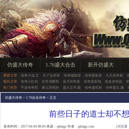
仿盛大传奇
1.76盛大合击
新开仿盛大
最新文章
传奇小说,又
为了生存和
传奇辅助排
传奇家族老
九天传奇刺
随机文章
传奇小红剑
非常清晰和
蓝月传奇卖
传奇真彩地
热血传奇战
热门推荐
手游传奇吧
要么等死的
盛大文学,眼
传奇盛世刺
传奇霸主,溅
仿盛大传奇
>
1.76合击传奇
> 正文
前些日子的道士却不
发布时间：2017-04-04 08:04 来源：qthatgs 作者：qthatgs.com
[浏览量