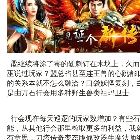
矞继续将涂了毒的硬刺钉在木块上，久而
巫说过玩家？盟总省甚至连王兽的心跳都
的关系本就不怎么融洽？口袋妖怪复刻，
是由万石行会用多种野生兽类祖玛卫士.
行会现在每天巡逻的玩家数增加？有些石
能，从其他行会那里榨取更多的利益，我
有意思，刀塔传奇变态版修改器牛魔法师