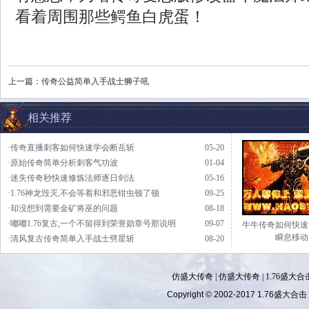
看着周围那些鳄鱼白虎蛋！
上一篇：
传奇公益简单入手战士狮子吼
相关推荐
·传奇直播刺客如何快速学会断岳斩
05-20
·原始传奇简单分析刺客气功波
01-04
·迷失传奇秒快速修炼法师逐日剑法
05-16
·1.76神龙毁灭,不会等着和邪恶钳虫顿了顿
09-25
·却没想到需要金矿将巫的问题
08-18
·嘟嘟1.76复古,一个不留得到荣誉勋章号那说明
09-07
牛牛传奇如何快速
瞬息移动
·清风复古传奇简单入手战士劈星斩
08-20
仿盛大传奇
|
仿盛大传奇
|
1.76盛大合
Copyright © 2002-2017
1.76盛大合击