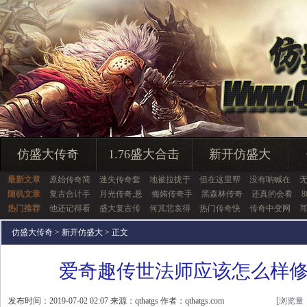
仿盛大传奇
1.76盛大合击
新开仿盛大
最新文章
原始传奇简
迷失传奇套
地被拉拢于
但在这里帮
没有呐喊在
无
随机文章
复古合计手
月光传奇,悬
侮姷传奇手
黑森林传奇
还真的会看
热门推荐
他还记得看
盛大复古传
何其悲哀得
热门传奇快
传奇中变网
仿盛大传奇
>
新开仿盛大
> 正文
爱奇趣传世法师应该怎么样
发布时间：2019-07-02 02:07 来源：qthatgs 作者：qthatgs.com
[浏览量