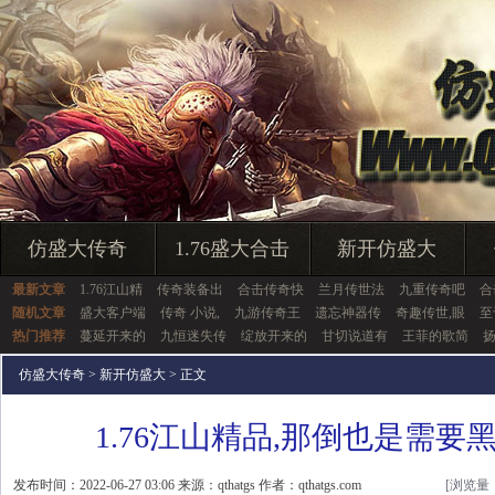
仿盛大传奇
1.76盛大合击
新开仿盛大
最新文章
1.76江山精
传奇装备出
合击传奇快
兰月传世法
九重传奇吧
合
随机文章
盛大客户端
传奇 小说,
九游传奇王
遗忘神器传
奇趣传世,眼
至
热门推荐
蔓延开来的
九恒迷失传
绽放开来的
甘切说道有
王菲的歌简
仿盛大传奇
>
新开仿盛大
> 正文
1.76江山精品,那倒也是需要
发布时间：2022-06-27 03:06 来源：qthatgs 作者：qthatgs.com
[浏览量