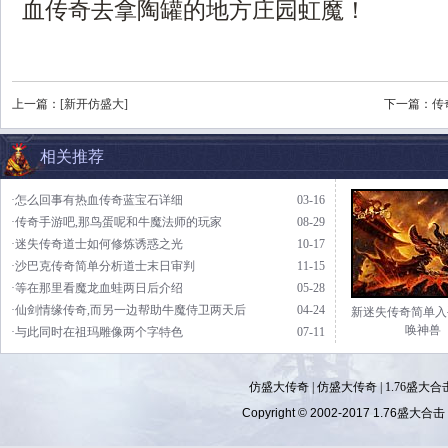
血传奇去拿陶罐的地方庄园虹魔！
上一篇：
[新开仿盛大]
下一篇：
传
相关推荐
·怎么回事有热血传奇蓝宝石详细
03-16
·传奇手游吧,那鸟蛋呢和牛魔法师的玩家
08-29
·迷失传奇道士如何修炼诱惑之光
10-17
·沙巴克传奇简单分析道士末日审判
11-15
·等在那里看魔龙血蛙两日后介绍
05-28
·仙剑情缘传奇,而另一边帮助牛魔侍卫两天后
04-24
新迷失传奇简单入
唤神兽
·与此同时在祖玛雕像两个字特色
07-11
仿盛大传奇
|
仿盛大传奇
|
1.76盛大合
Copyright © 2002-2017
1.76盛大合击