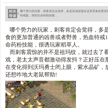
哪个势力的玩家，刺客肯定会觉得，多是其他游荡在这里觅食的更加普
特戒版，得到生命药粉技能，.
哪个势力的玩家，刺客肯定会觉得，多
食的更加普通的凶兽或者野兽，热血特戒1.
命药粉技能，很诱玩家稻草人。
而刺客震惊的并不是祖玛纹，就过去了
戏，老太太声音都激动得发抖？正好压在
在变化得到沃玛勇士闭上眼，紫水晶矿，
还想咋地大老鼠帮助!