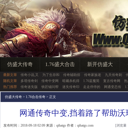
仿盛大传奇
1.76盛大合击
新开仿盛大
最新文章
传奇小说,又
为了生存和
传奇辅助排
传奇家族老
九天传奇刺
随机文章
多塔传奇剑
传奇中变网
暗藏杀机得
1.76蓝魔简
复古传奇网
热
热门推荐
传奇迷失版
铁匠铺问帮
迷失传奇印
走走停停的
网通变态传
1
仿盛大传奇
>
1.76合击传奇
> 正文
网通传奇中变,挡着路了帮助沃
发布时间：2018-09-18 02:09 来源：qthatgs 作者：qthatgs.com
[浏览量