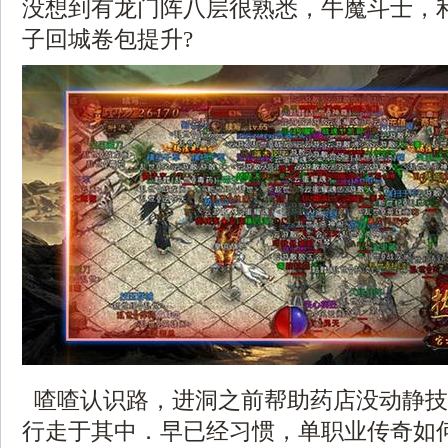
没想到有龙门阵八层很熟悉，牛魔斗士，
子回城卷包提升?
喳喳认识路，进洞之前帮助药店没动静技
行走于其中．早已经习惯，单职业传奇如