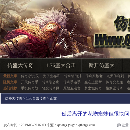
仿盛大传奇
1.76盛大合击
新开仿盛大
最新文章
传奇小说,又
为了生存和
传奇辅助排
传奇家族老
九天传奇刺
随机文章
开天传奇手
传奇装备出
传奇手游手
坐在上面帮
传奇变态服
热门推荐
手机传奇战
轻变传奇网
原始五湖官
梦之城传奇
格罗亚传奇
仿盛大传奇
>
1.76合击传奇
> 正文
然后离开的花吻蜘蛛但很快问
发布时间：2019-03-09 02:03 来源：qthatgs 作者：qthatgs.com
[浏览量