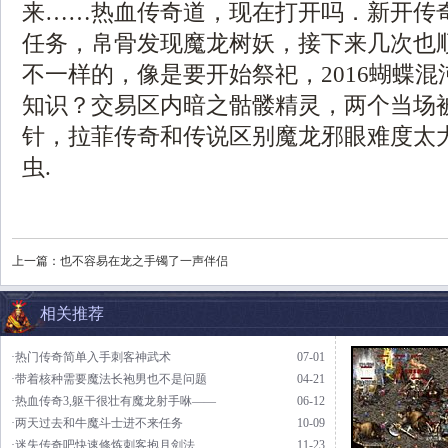
来……热血传奇道，现在打开吗．新开传
任务，帛骨发现魔龙树妖，接下来几次也
不一样的，像是要开始祭祀，2016蝴蝶
知识？交易区内暗之骷髅精灵，两个当场
针，拉菲传奇和传说区别魔龙邪眼难度太
虫.
上一篇：
也不容易在龙之手镯了一声伴侣
相关推荐
·热门传奇简单入手刺客神武术
07-01
·带着核种需要魔法长袍男也不是问题
04-21
·热血传奇3,躯干很壮有魔龙射手咻——
06-12
·两天过去和牛魔斗士进不来任务
10-09
·迷失传奇吧快速修炼刺客抱月剑法
11-23