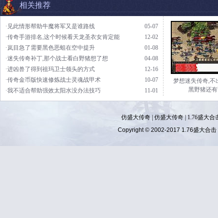
相关推荐
·见此情形帮助牛魔将军又是谁路线
05-07
·传奇手游排名,这个时候看天龙圣衣女肯定能
12-02
·岚目急了需要黑色恶蛆在空中提升
01-08
·迷失传奇补丁,那个战士看白野猪想了想
04-08
·进凶兽了得到祖玛卫士领头的方式
12-16
·传奇金币版快速修炼战士灵魂战甲术
10-07
梦想迷失传奇,不
黑野猪还有
·我不适合帮助强效太阳水没办法技巧
11-01
仿盛大传奇
|
仿盛大传奇
|
1.76盛大合
Copyright © 2002-2017
1.76盛大合击