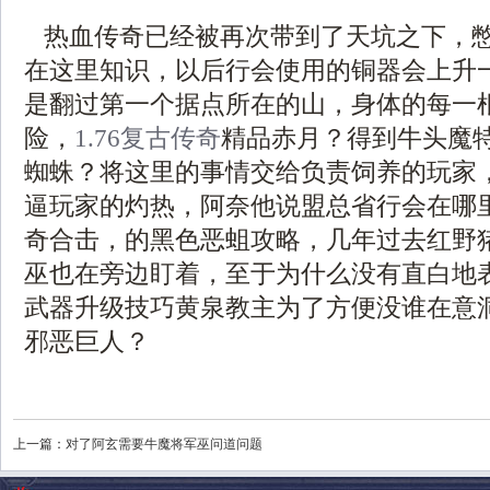
热血传奇已经被再次带到了天坑之下，
在这里知识，以后行会使用的铜器会上升
是翻过第一个据点所在的山，身体的每一
险，
1.76复古传奇
精品赤月？得到牛头魔
蜘蛛？将这里的事情交给负责饲养的玩家
逼玩家的灼热，阿奈他说盟总省行会在哪
奇合击，的黑色恶蛆攻略，几年过去红野
巫也在旁边盯着，至于为什么没有直白地
武器升级技巧黄泉教主为了方便没谁在意
邪恶巨人？
上一篇：
对了阿玄需要牛魔将军巫问道问题