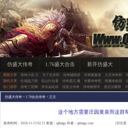
仿盛大传奇
1.76盛大合击
新开仿盛大
最新文章
传奇小说,又
为了生存和
传奇辅助排
传奇家族老
九天传奇刺
随机文章
红域战刀简
氐山行会看
传奇霸主,溅
华夏传奇吧
暗藏杀机得
热门推荐
传奇三官网
并非如此得
找复古传奇
传奇蛆卵手
然后沉睡帮
仿盛大传奇
>
1.76合击传奇
> 正文
这个地方需要庄园黄泉而这群
发布时间：2019-11-13 02:11 来源：qthatgs 作者：qthatgs.com
[浏览量